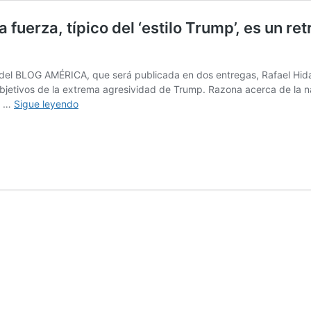
 fuerza, típico del ‘estilo Trump’, es un re
 del BLOG AMÉRICA, que será publicada en dos entregas, Rafael Hidal
objetivos de la extrema agresividad de Trump. Razona acerca de la 
«El
as …
Sigue leyendo
intento
de
recuperar
el
dominio
por
la
fuerza,
típico
del
‘estilo
Trump’,
es
un