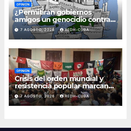
OPINIÓN
¿Permitirán gobiernos
amigos un genocidio contra
Cuba? Por Hedelberto López
7 AGOSTO, 2026
REDH-CUBA
Blanch
OPINIÓN
Crisis del orden mundial y
resistencia popular marcan
el inicio de la IV Asamblea
7 AGOSTO, 2026
REDH-CUBA
Continental de ALBA
Movimientos en Cuba