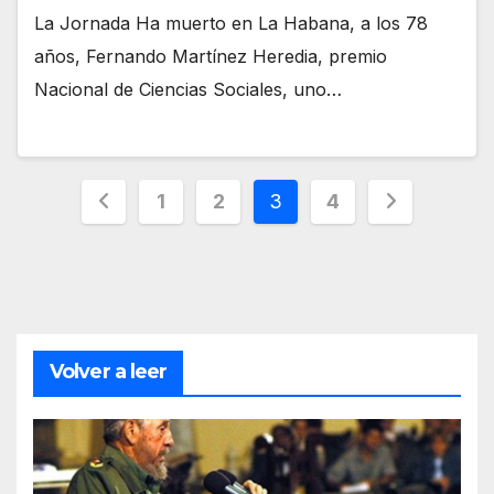
La Jornada Ha muerto en La Habana, a los 78
años, Fernando Martínez Heredia, premio
Nacional de Ciencias Sociales, uno…
Paginación
1
2
3
4
de
entradas
Volver a leer