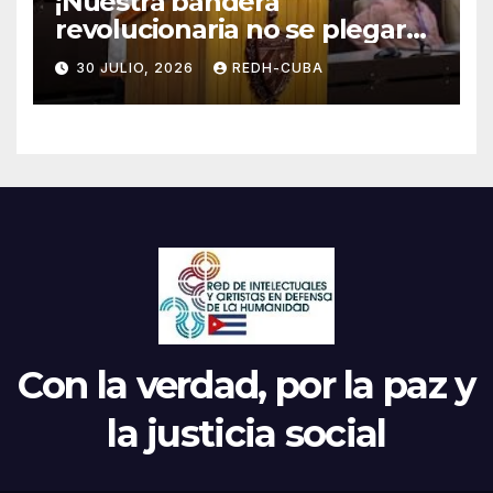
¡Nuestra bandera
revolucionaria no se plegará
jamás! Por Bruno Rodríguez
30 JULIO, 2026
REDH-CUBA
Parrilla
Con la verdad, por la paz y
la justicia social