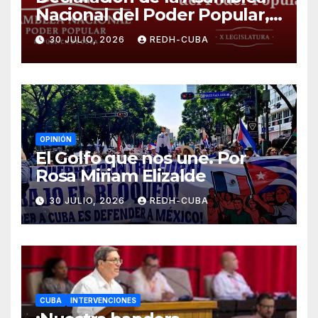
Nacional del Poder Popular,
¡Cesen el cerco energético y
30 JULIO, 2026
REDH-CUBA
el castigo colectivo al pueblo
cubano!
OPINIÓN
El Golfo que nos une. Por
Rosa Miriam Elizalde
30 JULIO, 2026
REDH-CUBA
CUBA
INTERVENCIONES