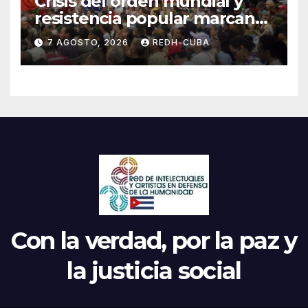
Crisis del orden mundial y
resistencia popular marcan
el inicio de la IV Asamblea
7 AGOSTO, 2026
REDH-CUBA
Continental de ALBA
Movimientos en Cuba
Con la verdad, por la paz y
la justicia social