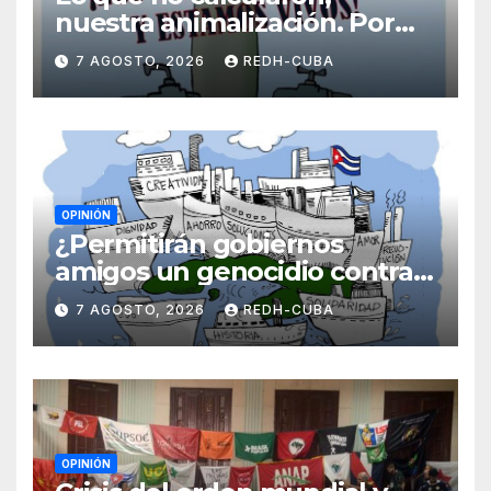
nuestra animalización. Por
Laidi Fernández de Juan
7 AGOSTO, 2026
REDH-CUBA
OPINIÓN
¿Permitirán gobiernos
amigos un genocidio contra
Cuba? Por Hedelberto López
7 AGOSTO, 2026
REDH-CUBA
Blanch
OPINIÓN