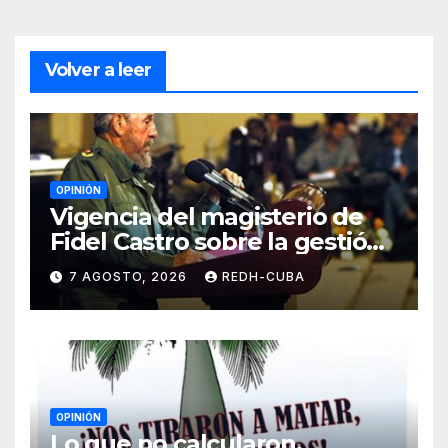
Volver a leer
OPINIÓN
Vigencia del magisterio de
Fidel Castro sobre la gestión
del liderazgo revolucionario.
7 AGOSTO, 2026
REDH-CUBA
Por Jorge Luís Guach Estévez
OPINIÓN
Lo que no calcularon,