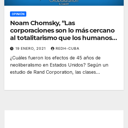
OPINIÓN
Noam Chomsky, “Las
corporaciones son lo más cercano
al totalitarismo que los humanos
han podido crear”. Por Enric Llopis
19 ENERO, 2021
REDH-CUBA
¿Cuáles fueron los efectos de 45 años de
neoliberalismo en Estados Unidos? Según un
estudio de Rand Corporation, las clases…