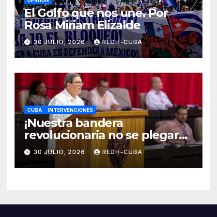
El Golfo que nos une. Por
Rosa Miriam Elizalde
30 JULIO, 2026
REDH-CUBA
CUBA
INTERVENCIONES
¡Nuestra bandera
revolucionaria no se plegará
jamás! Por Bruno Rodríguez
30 JULIO, 2026
REDH-CUBA
Parrilla