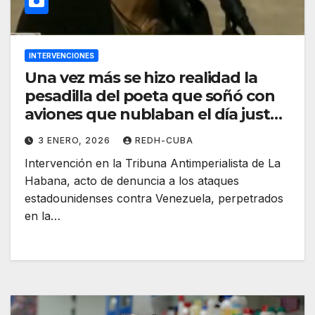
INTERVENCIONES
Una vez más se hizo realidad la
pesadilla del poeta que soñó con
aviones que nublaban el día justo
cuando la gente más cantaba y
3 ENERO, 2026
REDH-CUBA
reía. Por Belinda Sánchez Ramírez
Intervención en la Tribuna Antimperialista de La
Habana, acto de denuncia a los ataques
estadounidenses contra Venezuela, perpetrados
en la…