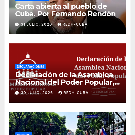
Carta abierta al pueblo de
Cuba. Por Fernando Rendón
31 JULIO, 2026
REDH-CUBA
DECLARACIONES
Declaración de la Asamblea
Nacional del Poder Popular,
¡Cesen el cerco energético y
30 JULIO, 2026
REDH-CUBA
el castigo colectivo al pueblo
cubano!
OPINIÓN