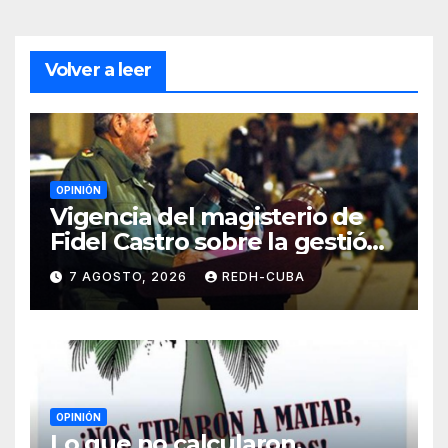
Volver a leer
OPINIÓN
Vigencia del magisterio de
Fidel Castro sobre la gestión
del liderazgo revolucionario.
7 AGOSTO, 2026
REDH-CUBA
Por Jorge Luís Guach Estévez
OPINIÓN
Lo que no calcularon,