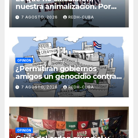
nuestra animalización. Por
Laidi Fernández de Juan
7 AGOSTO, 2026
REDH-CUBA
OPINIÓN
¿Permitirán gobiernos
amigos un genocidio contra
Cuba? Por Hedelberto López
7 AGOSTO, 2026
REDH-CUBA
Blanch
OPINIÓN