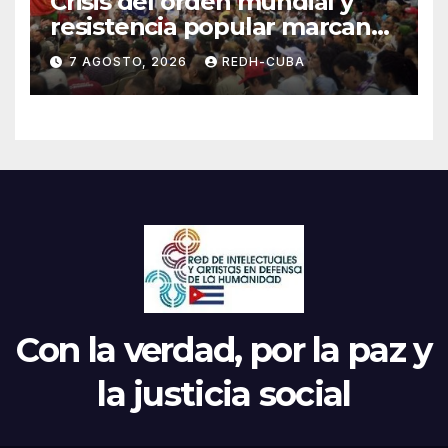
Crisis del orden mundial y
resistencia popular marcan
el inicio de la IV Asamblea
7 AGOSTO, 2026
REDH-CUBA
Continental de ALBA
Movimientos en Cuba
Con la verdad, por la paz y
la justicia social