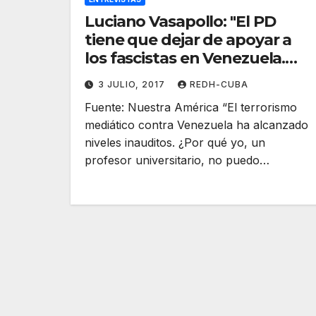
Luciano Vasapollo: "El PD
tiene que dejar de apoyar a
los fascistas en Venezuela.
Pongamos fin a esta
3 JULIO, 2017
REDH-CUBA
vergüenza nacional"
Fuente: Nuestra América “El terrorismo
mediático contra Venezuela ha alcanzado
niveles inauditos. ¿Por qué yo, un
profesor universitario, no puedo…