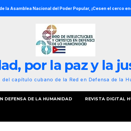
ea Nacional del Poder Popular, ¡Cesen el cerco energético y e
d, por la paz y la ju
b del capítulo cubano de la Red en Defensa de la 
EN DEFENSA DE LA HUMANIDAD
REVISTA DIGITAL 