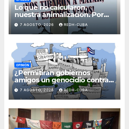
Lo que no calcularon,
nuestra animalización. Por
Laidi Fernández de Juan
7 AGOSTO, 2026
REDH-CUBA
OPINIÓN
¿Permitirán gobiernos
amigos un genocidio contra
Cuba? Por Hedelberto López
7 AGOSTO, 2026
REDH-CUBA
Blanch