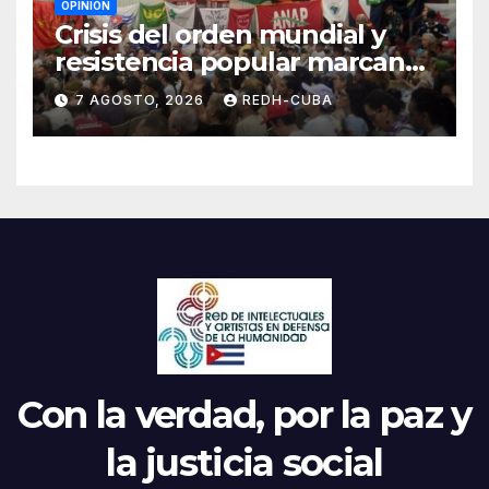
OPINIÓN
Crisis del orden mundial y
resistencia popular marcan
el inicio de la IV Asamblea
7 AGOSTO, 2026
REDH-CUBA
Continental de ALBA
Movimientos en Cuba
Con la verdad, por la paz y
la justicia social