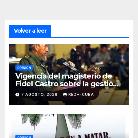
Volver a leer
OPINIÓN
Vigencia del magisterio de
Fidel Castro sobre la gestión
del liderazgo revolucionario.
7 AGOSTO, 2026
REDH-CUBA
Por Jorge Luís Guach Estévez
OPINIÓN