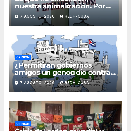
nuestra animalización. Por
Laidi Fernández de Juan
7 AGOSTO, 2026
REDH-CUBA
OPINIÓN
¿Permitirán gobiernos
amigos un genocidio contra
Cuba? Por Hedelberto López
7 AGOSTO, 2026
REDH-CUBA
Blanch
OPINIÓN