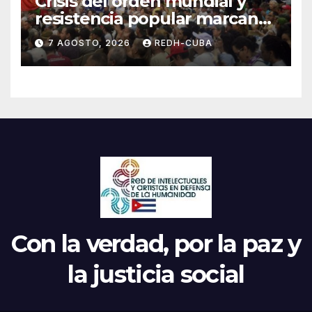
Crisis del orden mundial y
resistencia popular marcan
el inicio de la IV Asamblea
7 AGOSTO, 2026
REDH-CUBA
Continental de ALBA
Movimientos en Cuba
Con la verdad, por la paz y
la justicia social