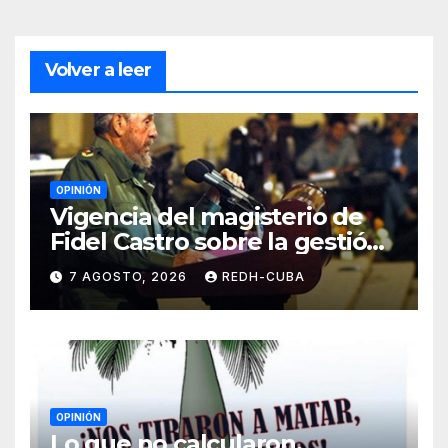
Volver a leer
OPINIÓN
Vigencia del magisterio de
Fidel Castro sobre la gestión
del liderazgo revolucionario.
7 AGOSTO, 2026
REDH-CUBA
Por Jorge Luís Guach Estévez
OPINIÓN
Lo que no calcularon,