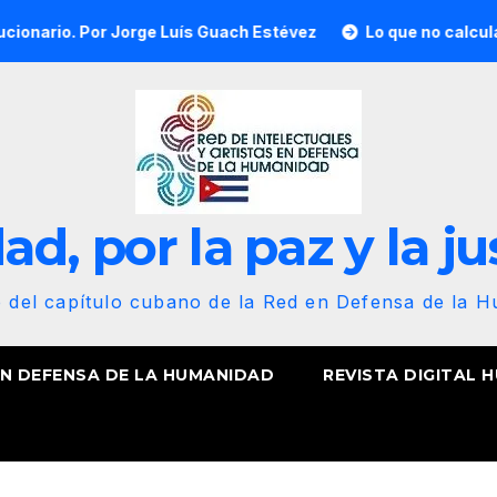
Por Jorge Luís Guach Estévez
Lo que no calcularon, nuestr
d, por la paz y la ju
b del capítulo cubano de la Red en Defensa de la 
EN DEFENSA DE LA HUMANIDAD
REVISTA DIGITAL 