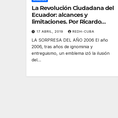
La Revolución Ciudadana del
Ecuador: alcances y
limitaciones. Por Ricardo
Patiño Aroca y Galo Mora
17 ABRIL, 2019
REDH-CUBA
Witt
LA SORPRESA DEL AÑO 2006 El año
2006, tras años de ignominia y
entreguismo, un emblema izó la ilusión
del…