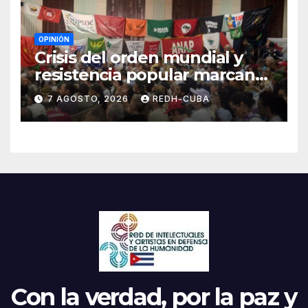
OPINIÓN
Crisis del orden mundial y
resistencia popular marcan
el inicio de la IV Asamblea
7 AGOSTO, 2026
REDH-CUBA
Continental de ALBA
Movimientos en Cuba
Con la verdad, por la paz y