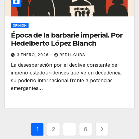
OPINIÓN
Época de la barbarie imperial. Por
Hedelberto López Blanch
3 ENERO, 2026
REDH-CUBA
La desesperación por el declive constante del
imperio estadounidenses que ve en decadencia
su poderío internacional frente a potencias
emergentes…
Paginación
1
2
…
6