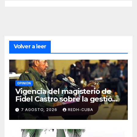
Volver a leer
OPINIÓN
Vigencia del magisterio de
Fidel Castro sobre la gestión
del liderazgo revolucionario.
7 AGOSTO, 2026
REDH-CUBA
Por Jorge Luís Guach Estévez