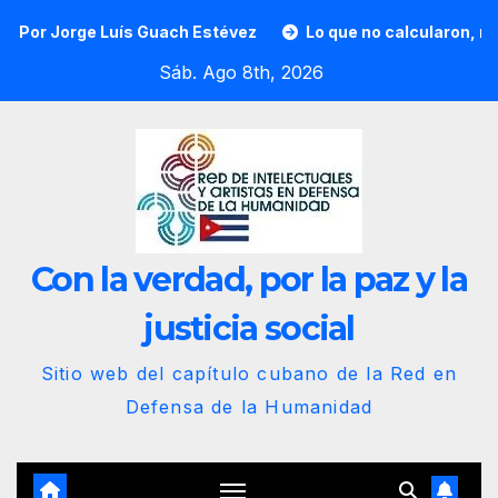
Saltar
 Estévez
Lo que no calcularon, nuestra animalización. Po
al
Sáb. Ago 8th, 2026
contenido
Con la verdad, por la paz y la
justicia social
Sitio web del capítulo cubano de la Red en
Defensa de la Humanidad