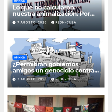
OPINIÓN
Lo que no calcularon,
nuestra animalización. Por
Laidi Fernández de Juan
7 AGOSTO, 2026
REDH-CUBA
OPINIÓN
¿Permitirán gobiernos
amigos un genocidio contra
Cuba? Por Hedelberto López
7 AGOSTO, 2026
REDH-CUBA
Blanch