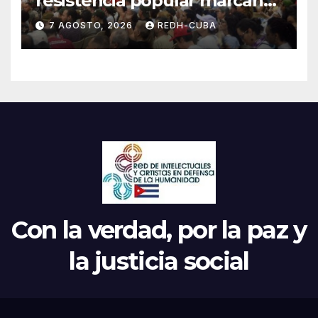
resistencia popular marcan
el inicio de la IV Asamblea
7 AGOSTO, 2026
REDH-CUBA
Continental de ALBA
Movimientos en Cuba
Con la verdad, por la paz y
la justicia social