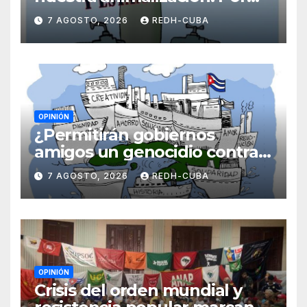
Laidi Fernández de Juan
7 AGOSTO, 2026
REDH-CUBA
OPINIÓN
¿Permitirán gobiernos
amigos un genocidio contra
Cuba? Por Hedelberto López
7 AGOSTO, 2026
REDH-CUBA
Blanch
OPINIÓN
Crisis del orden mundial y