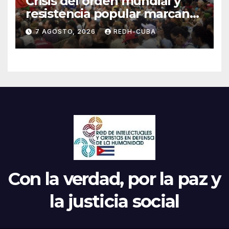
Crisis del orden mundial y
resistencia popular marcan
el inicio de la IV Asamblea
7 AGOSTO, 2026
REDH-CUBA
Continental de ALBA
Movimientos en Cuba
Con la verdad, por la paz y
la justicia social