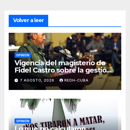
Volver a leer
OPINIÓN
Vigencia del magisterio de
Fidel Castro sobre la gestión
del liderazgo revolucionario.
7 AGOSTO, 2026
REDH-CUBA
Por Jorge Luís Guach Estévez
OPINIÓN
Lo que no calcularon,