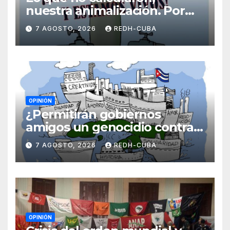
nuestra animalización. Por
Laidi Fernández de Juan
7 AGOSTO, 2026
REDH-CUBA
OPINIÓN
¿Permitirán gobiernos
amigos un genocidio contra
Cuba? Por Hedelberto López
7 AGOSTO, 2026
REDH-CUBA
Blanch
OPINIÓN