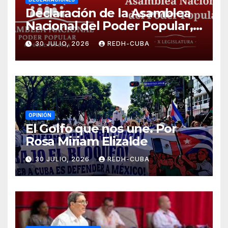
Declaración de la Asamblea
Nacional del Poder Popular,
¡Cesen el cerco energético y
30 JULIO, 2026
REDH-CUBA
el castigo colectivo al pueblo
cubano!
OPINIÓN
El Golfo que nos une. Por
Rosa Miriam Elizalde
30 JULIO, 2026
REDH-CUBA