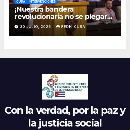
CUBA
INTERVENCIONES
¡Nuestra bandera
revolucionaria no se plegará
jamás! Por Bruno Rodríguez
30 JULIO, 2026
REDH-CUBA
Parrilla
Con la verdad, por la paz y
la justicia social