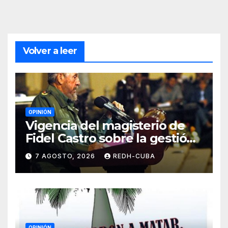
Volver a leer
OPINIÓN
Vigencia del magisterio de
Fidel Castro sobre la gestión
del liderazgo revolucionario.
7 AGOSTO, 2026
REDH-CUBA
Por Jorge Luís Guach Estévez
OPINIÓN