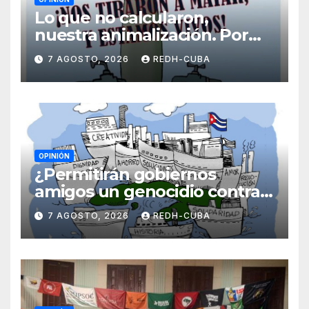
Lo que no calcularon,
nuestra animalización. Por
Laidi Fernández de Juan
7 AGOSTO, 2026
REDH-CUBA
OPINIÓN
¿Permitirán gobiernos
amigos un genocidio contra
Cuba? Por Hedelberto López
7 AGOSTO, 2026
REDH-CUBA
Blanch