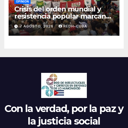
OPINIÓN
Crisis del orden mundial y
resistencia popular marcan
el inicio de la IV Asamblea
7 AGOSTO, 2026
REDH-CUBA
Continental de ALBA
Movimientos en Cuba
Con la verdad, por la paz y
la justicia social