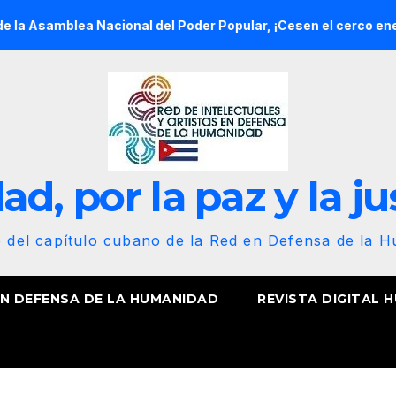
Nacional del Poder Popular, ¡Cesen el cerco energético y el c
d, por la paz y la ju
b del capítulo cubano de la Red en Defensa de la 
EN DEFENSA DE LA HUMANIDAD
REVISTA DIGITAL 