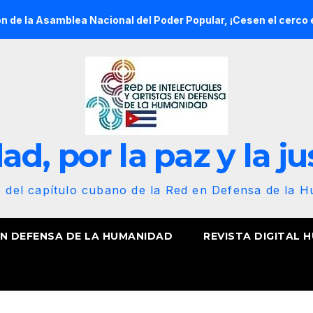
amblea Nacional del Poder Popular, ¡Cesen el cerco energético 
d, por la paz y la ju
b del capítulo cubano de la Red en Defensa de la 
EN DEFENSA DE LA HUMANIDAD
REVISTA DIGITAL 