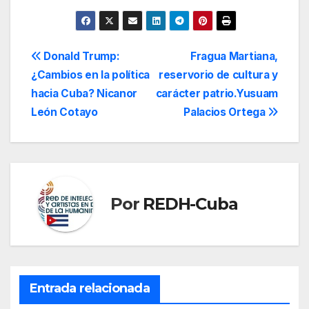
Navegación
Donald Trump:
Fragua Martiana,
¿Cambios en la política
reservorio de cultura y
de
hacia Cuba? Nicanor
carácter patrio.Yusuam
entradas
León Cotayo
Palacios Ortega
Por
REDH-Cuba
Entrada relacionada