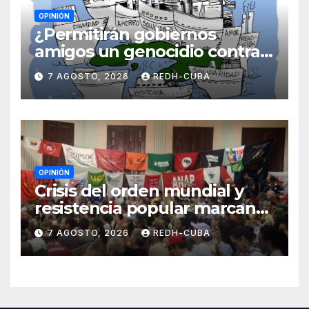
OPINIÓN
¿Permitirán gobiernos
amigos un genocidio contra
Cuba? Por Hedelberto López
7 AGOSTO, 2026
REDH-CUBA
Blanch
OPINIÓN
Crisis del orden mundial y
resistencia popular marcan
el inicio de la IV Asamblea
7 AGOSTO, 2026
REDH-CUBA
Continental de ALBA
Movimientos en Cuba