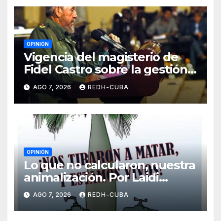
OPINIÓN
Vigencia del magisterio de
Fidel Castro sobre la gestión
del liderazgo revolucionario.
AGO 7, 2026
REDH-CUBA
Por Jorge Luís Guach Estévez
OPINIÓN
Lo que no calcularon, nuestra
animalización. Por Laidi
Fernández de Juan
AGO 7, 2026
REDH-CUBA