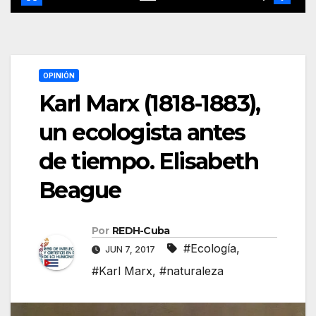
OPINIÓN
Karl Marx (1818-1883),
un ecologista antes
de tiempo. Elisabeth
Beague
Por
REDH-Cuba
#Ecología
,
JUN 7, 2017
#Karl Marx
,
#naturaleza