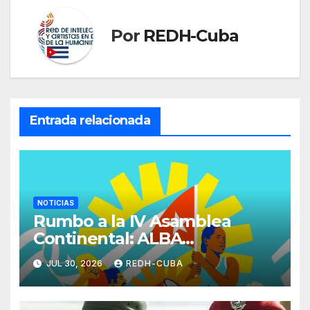
Por
REDH-Cuba
Entrada relacionada
NOTICIAS
Rumbo a la IV Asamblea
Continental: ALBA
Movimientos se cita en La
JUL 30, 2026
REDH-CUBA
Habana para fortalecer la
unidad popular.