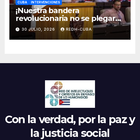
CUBA
INTERVENCIONES
¡Nuestra bandera
revolucionaria no se plegará
jamás! Por Bruno Rodríguez
30 JULIO, 2026
REDH-CUBA
Parrilla
Con la verdad, por la paz y
la justicia social