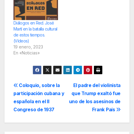
Diálogos en Red. José
Martí en la batalla cultural
de estos tiempos.
(Vídeos)
19 enero, 2023
En «Noticias»
Navegación
Coloquio, sobre la
El padre del violinista
participación cubana y
que Trump exaltó fue
de
española en el II
uno de los asesinos de
entradas
Congreso de 1937
Frank País