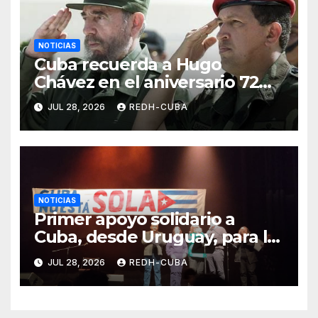
NOTICIAS
Cuba recuerda a Hugo
Chávez en el aniversario 72
de su natalicio. ( Video)
JUL 28, 2026
REDH-CUBA
NOTICIAS
Primer apoyo solidario a
Cuba, desde Uruguay, para la
instalación de paneles
JUL 28, 2026
REDH-CUBA
fotovoltaicos