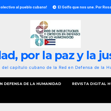
o al pueblo cubano!
El Golfo que nos une. Por Rosa Miriam
d, por la paz y la ju
b del capítulo cubano de la Red en Defensa de la 
EN DEFENSA DE LA HUMANIDAD
REVISTA DIGITAL 