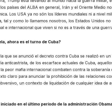
ra, Trump está llevando al mundo hacia la guerra militar, e
los países del ALBA en general, Irán y el Oriente Medio no
mica. Los USA ya no són los líderes mundiales ni a nivel mi
sta, tal y como lo llamamos nosotros, los Estados Unidos no
l e internacional que viven si no es a través de una guerr
la, ahora es el turno de Cuba?
la que se anunció el decreto contra Cuba se realizó en un
ia anticastrista, de los escarface actuales de Cuba, aquello
de la peor mafia internacional combaten contra la soberanía
to claro para anunciar la prohibición de las relaciones c
bversivo, un contexto de liquidación de cualquier idea de 
 iniciado en el último período de la administración Obam