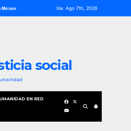
Vie. Ago 7th, 2026
 Elizalde
¡Nuestra bandera revolucionaria no se plegará j
sticia social
Humanidad
HUMANIDAD EN RED