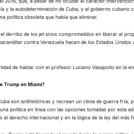
2016, que, a pesar de no ocultar el carácter intervencioni
ía y la autodeterminación de Cuba, y al gobierno cubano co
na política obsoleta que había que eliminar.
l derribo de los jet sirios comprometidos en liberar al pro
paramilitar contra Venezuela hacen de los Estados Unidos 
idad de hablar con el profesor Luciano Vasapollo en la ent
de Trump en Miami?
ba son antihistóricas y recrean un clima de guerra fría, 
 una política en línea con las opciones tomadas por esta ad
 al derecho internacional y en la lógica de la ley del más f