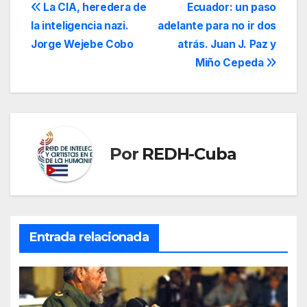
Navegación
La CIA, heredera de
Ecuador: un paso
la inteligencia nazi.
adelante para no ir dos
de
Jorge Wejebe Cobo
atrás. Juan J. Paz y
entradas
Miño Cepeda
Por
REDH-Cuba
Entrada relacionada