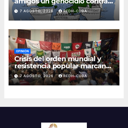
amigos un genocidio contra
Cuba? Por Hedelberto López
7 AGOSTO, 2026
REDH-CUBA
Blanch
OPINIÓN
Crisis del orden mundial y
resistencia popular marcan
el inicio de la IV Asamblea
7 AGOSTO, 2026
REDH-CUBA
Continental de ALBA
Movimientos en Cuba