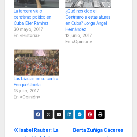
La tercera vía o
¿Qué nos dice el
centrismo político en
Centrismo a estas alturas
Cuba. Elier Rámirez
en Cuba? Jorge Ángel
30 mayo, 2017
Hernández
En «Historia»
12 junio, 2017
En «Opinión»
Las falacias en su centro.
Enrique Ubieta
18 julio, 2017
En «Opinión»
Navegación
Isabel Rauber: La
Berta Zuñiga Cáceres