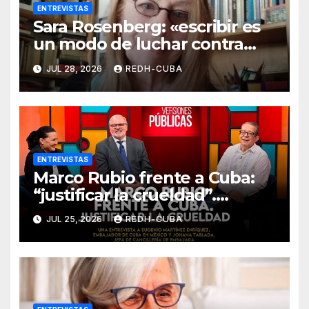
ENTREVISTAS
Sara Rosenberg: «escribir es
un modo de luchar contra
todo intento de
JUL 28, 2026
REDH-CUBA
deshumanización»
ENTREVISTAS
Marco Rubio frente a Cuba:
“justificar la crueldad”.
Entrevista de Jenaro Villamil
JUL 25, 2026
REDH-CUBA
a Eugenio Martínez y Johana
Tablada