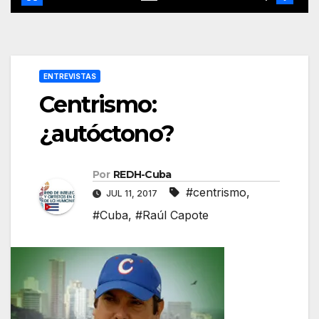
ENTREVISTAS
Centrismo:
¿autóctono?
Por
REDH-Cuba
#centrismo
,
JUL 11, 2017
#Cuba
,
#Raúl Capote