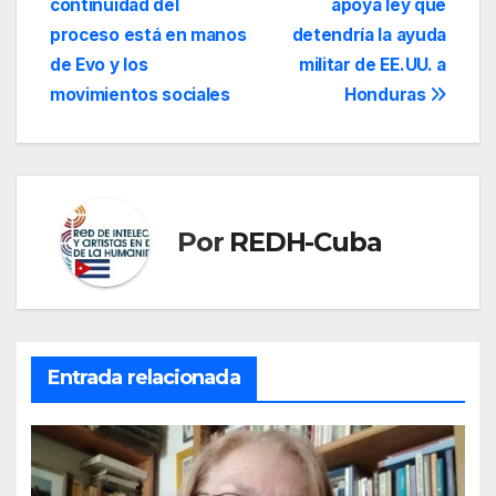
continuidad del
apoya ley que
de
proceso está en manos
detendría la ayuda
entradas
de Evo y los
militar de EE.UU. a
movimientos sociales
Honduras
Por
REDH-Cuba
Entrada relacionada