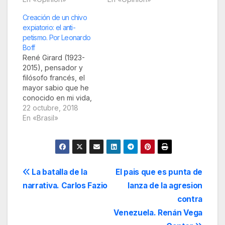
olas. El timonel, el
mundial, sea de los
Creación de un chivo
presidente, está
Estados hegemónicos
expiatorio: el anti-
acusado de delitos,
sea de las grandes
petismo. Por Leonardo
rodeado de marujos-
corporaciones, quiere
Boff
piratas, en su mayoría
reconducir a toda la
René Girard (1923-
(con nobles
América Latina, en
2015), pensador y
excepciones)
este caso a Brasil, a la
filósofo francés, el
igualmente corruptos
situación…
mayor sabio que he
o acusados de otros
conocido en mi vida,
delitos. Es…
que estuvo con
22 octubre, 2018
teólogos de la
En «Brasil»
liberación en Brasil en
1990, dedicó gran
parte de su vasta
obra a estudiar la
violencia,
Navegación
La batalla de la
El pais que es punta de
especialmente la
narrativa. Carlos Fazio
lanza de la agresion
necesidad que tiene
de
una sociedad de
contra
crear un chivo
entradas
Venezuela. Renán Vega
expiatorio…