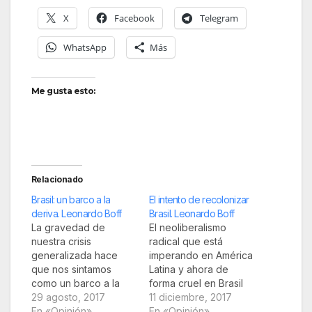
X
Facebook
Telegram
WhatsApp
Más
Me gusta esto:
Relacionado
Brasil: un barco a la
El intento de recolonizar
deriva. Leonardo Boff
Brasil. Leonardo Boff
La gravedad de
El neoliberalismo
nuestra crisis
radical que está
generalizada hace
imperando en América
que nos sintamos
Latina y ahora de
como un barco a la
forma cruel en Brasil
deriva, a merced de
29 agosto, 2017
es la concreción de la
11 diciembre, 2017
los vientos y de las
En «Opinión»
colonialidad. El poder
En «Opinión»