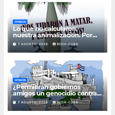
OPINIÓN
Lo que no calcularon,
nuestra animalización. Por
Laidi Fernández de Juan
7 AGOSTO, 2026
REDH-CUBA
OPINIÓN
¿Permitirán gobiernos
amigos un genocidio contra
Cuba? Por Hedelberto López
7 AGOSTO, 2026
REDH-CUBA
Blanch