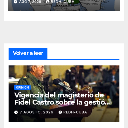
AGO 7, 2026
REDH-CUBA
Blanch
Volver a leer
OPINIÓN
Vigencia del magisterio de
Fidel Castro sobre la gestión
del liderazgo revolucionario.
7 AGOSTO, 2026
REDH-CUBA
Por Jorge Luís Guach Estévez