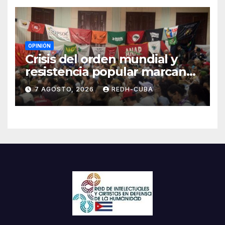
OPINIÓN
Crisis del orden mundial y
resistencia popular marcan
el inicio de la IV Asamblea
7 AGOSTO, 2026
REDH-CUBA
Continental de ALBA
Movimientos en Cuba