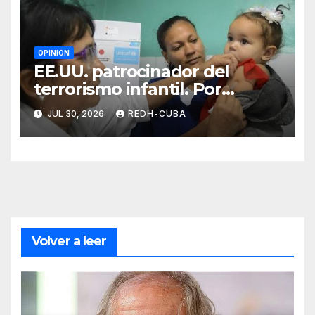
OPINIÓN
EE.UU. patrocinador del
terrorismo infantil. Por
Ramón Pedregal Casanova
JUL 30, 2026
REDH-CUBA
Volver a leer