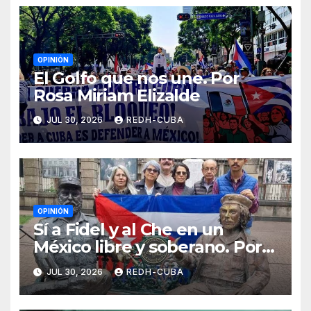
OPINIÓN
El Golfo que nos une. Por
Rosa Miriam Elizalde
JUL 30, 2026
REDH-CUBA
OPINIÓN
Sí a Fidel y al Che en un
México libre y soberano. Por
Luis Manuel Arce Issac
JUL 30, 2026
REDH-CUBA