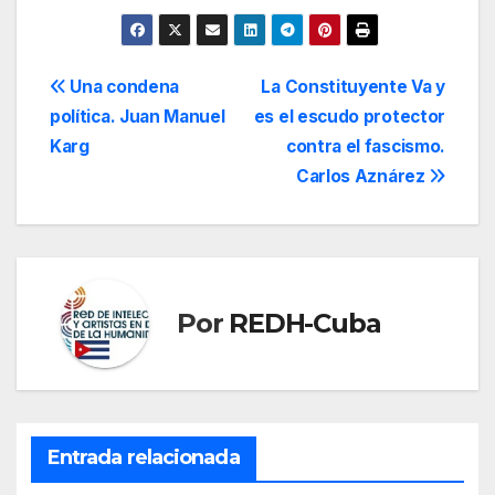
pueblos de la región
sobre la estrategia
concertada que están
llevando adelante
Navegación
Una condena
La Constituyente Va y
grupos de poder
política. Juan Manuel
es el escudo protector
económico,
de
conglomerados
Karg
contra el fascismo.
mediáticos
entradas
Carlos Aznárez
monopólicos y una
facción servil del
poder judicial, con…
Por
REDH-Cuba
Entrada relacionada