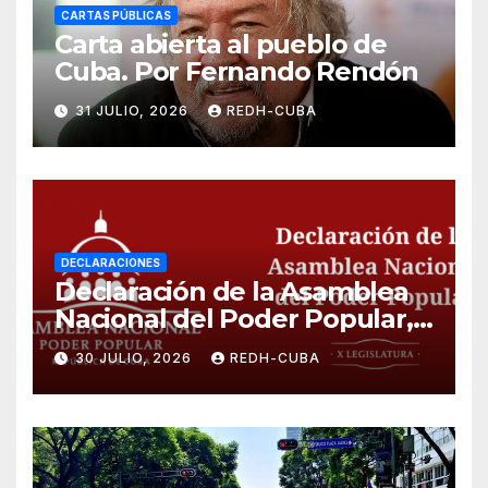
CARTAS PÚBLICAS
Carta abierta al pueblo de
Cuba. Por Fernando Rendón
31 JULIO, 2026
REDH-CUBA
DECLARACIONES
Declaración de la Asamblea
Nacional del Poder Popular,
¡Cesen el cerco energético y
30 JULIO, 2026
REDH-CUBA
el castigo colectivo al pueblo
cubano!