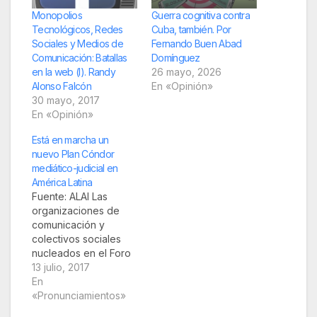
Monopolios
Guerra cognitiva contra
Tecnológicos, Redes
Cuba, también. Por
Sociales y Medios de
Fernando Buen Abad
Comunicación: Batallas
Domínguez
en la web (I). Randy
26 mayo, 2026
Alonso Falcón
En «Opinión»
30 mayo, 2017
En «Opinión»
Está en marcha un
nuevo Plan Cóndor
mediático-judicial en
América Latina
Fuente: ALAI Las
organizaciones de
comunicación y
colectivos sociales
nucleados en el Foro
de Comunicación para
13 julio, 2017
la Integración de
En
NuestrAmérica
«Pronunciamientos»
alertamos a los