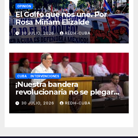
OPINIÓN
El Golfo que nos une. Por
Rosa Miriam Elizalde
30 JULIO, 2026
REDH-CUBA
CUBA
INTERVENCIONES
¡Nuestra bandera
revolucionaria no se plegará
jamás! Por Bruno Rodríguez
30 JULIO, 2026
REDH-CUBA
Parrilla