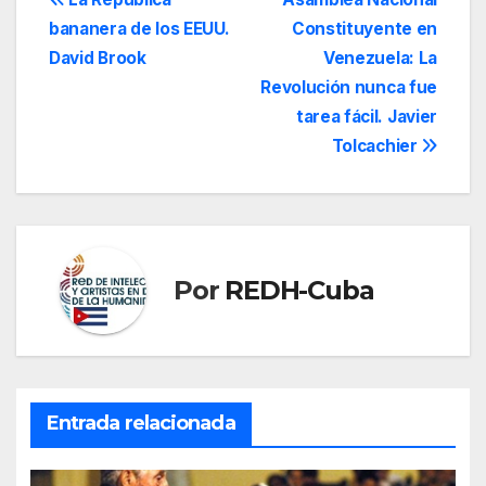
Navegación
bananera de los EEUU.
Constituyente en
de
David Brook
Venezuela: La
entradas
Revolución nunca fue
tarea fácil. Javier
Tolcachier
Por
REDH-Cuba
Entrada relacionada