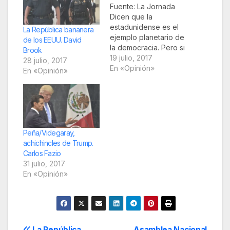
Fuente: La Jornada
Dicen que la
estadunidense es el
La República bananera
ejemplo planetario de
de los EEUU. David
la democracia. Pero si
Brook
esto fuera
19 julio, 2017
28 julio, 2017
democracia, sería
En «Opinión»
En «Opinión»
todo lo contrario de lo
que es ahora. De
hecho, tal vez el
mensaje implícito en
casi todas los
sondeos y análisis de
Peña/Videgaray,
la llamada opinión
achichincles de Trump.
pública se podría
Carlos Fazio
resumir…
31 julio, 2017
En «Opinión»
La República
Asamblea Nacional