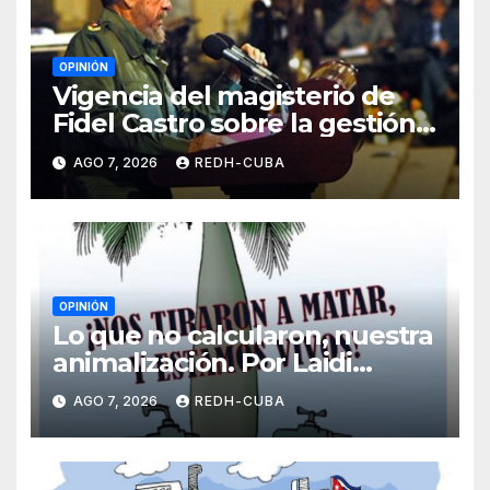
OPINIÓN
Vigencia del magisterio de
Fidel Castro sobre la gestión
del liderazgo revolucionario.
AGO 7, 2026
REDH-CUBA
Por Jorge Luís Guach Estévez
OPINIÓN
Lo que no calcularon, nuestra
animalización. Por Laidi
Fernández de Juan
AGO 7, 2026
REDH-CUBA