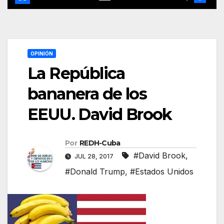
OPINIÓN
La República
bananera de los
EEUU. David Brook
Por
REDH-Cuba
#David Brook
,
JUL 28, 2017
#Donald Trump
,
#Estados Unidos