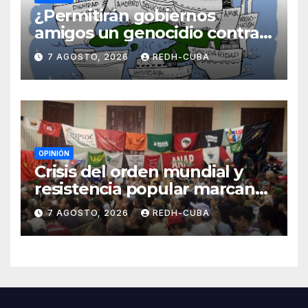
¿Permitirán gobiernos
amigos un genocidio contra
Cuba? Por Hedelberto López
7 AGOSTO, 2026
REDH-CUBA
Blanch
OPINIÓN
Crisis del orden mundial y
resistencia popular marcan
el inicio de la IV Asamblea
7 AGOSTO, 2026
REDH-CUBA
Continental de ALBA
Movimientos en Cuba