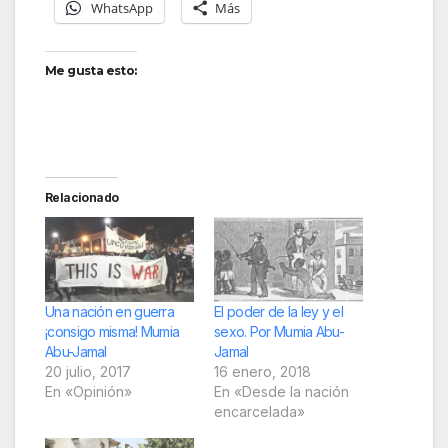
WhatsApp
Más
Me gusta esto:
Relacionado
Una nación en guerra
El poder de la ley y el
¡consigo misma! Mumia
sexo. Por Mumia Abu-
Abu-Jamal
Jamal
20 julio, 2017
16 enero, 2018
En «Opinión»
En «Desde la nación
encarcelada»