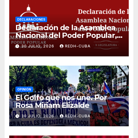
DECLARACIONES
Declaración de la Asamblea
Nacional del Poder Popular,
¡Cesen el cerco energético y
30 JULIO, 2026
REDH-CUBA
el castigo colectivo al pueblo
cubano!
OPINIÓN
El Golfo que nos une. Por
Rosa Miriam Elizalde
30 JULIO, 2026
REDH-CUBA