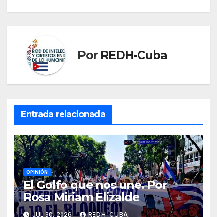
Por
REDH-Cuba
Entrada relacionada
OPINIÓN
El Golfo que nos une. Por
Rosa Miriam Elizalde
JUL 30, 2026
REDH-CUBA