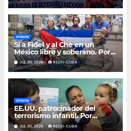
OPINIÓN
Sí a Fidel y al Che en un
México libre y soberano. Por
Luis Manuel Arce Issac
JUL 30, 2026
REDH-CUBA
OPINIÓN
EE.UU. patrocinador del
terrorismo infantil. Por
Ramón Pedregal Casanova
JUL 30, 2026
REDH-CUBA