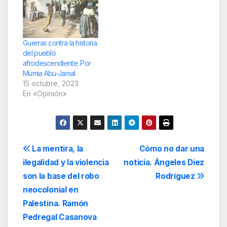
Guerras contra la historia
del pueblo
afrodescendiente. Por
Mumia Abu-Jamal
15 octubre, 2023
En «Opinión»
Navegación
La mentira, la
Cómo no dar una
ilegalidad y la violencia
noticia. Ángeles Diez
de
son la base del robo
Rodríguez
entradas
neocolonial en
Palestina. Ramón
Pedregal Casanova