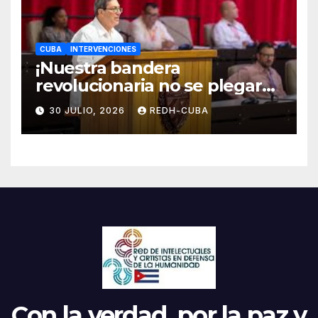
CUBA
INTERVENCIONES
¡Nuestra bandera
revolucionaria no se plegará
jamás! Por Bruno Rodríguez
30 JULIO, 2026
REDH-CUBA
Parrilla
Con la verdad, por la paz y