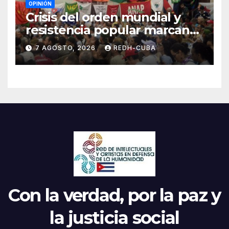
OPINIÓN
Crisis del orden mundial y
resistencia popular marcan
el inicio de la IV Asamblea
7 AGOSTO, 2026
REDH-CUBA
Continental de ALBA
Movimientos en Cuba
Con la verdad, por la paz y
la justicia social