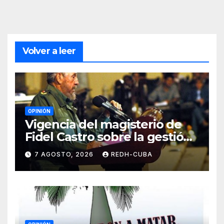
Volver a leer
OPINIÓN
Vigencia del magisterio de
Fidel Castro sobre la gestión
del liderazgo revolucionario.
7 AGOSTO, 2026
REDH-CUBA
Por Jorge Luís Guach Estévez