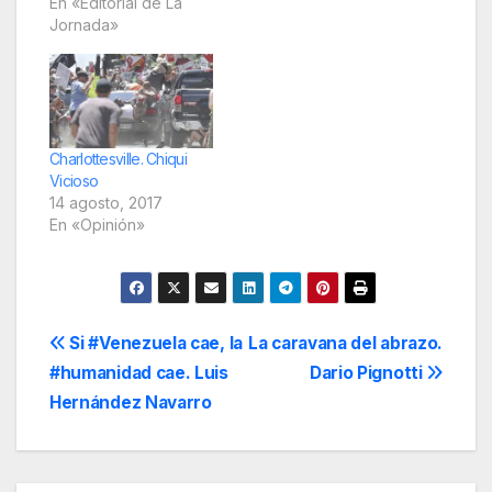
En «Editorial de La
Jornada»
Charlottesville. Chiqui
Vicioso
14 agosto, 2017
En «Opinión»
Navegación
Si #Venezuela cae, la
La caravana del abrazo.
#humanidad cae. Luis
Dario Pignotti
de
Hernández Navarro
entradas