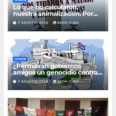
OPINIÓN
Lo que no calcularon,
nuestra animalización. Por
Laidi Fernández de Juan
7 AGOSTO, 2026
REDH-CUBA
OPINIÓN
¿Permitirán gobiernos
amigos un genocidio contra
Cuba? Por Hedelberto López
7 AGOSTO, 2026
REDH-CUBA
Blanch