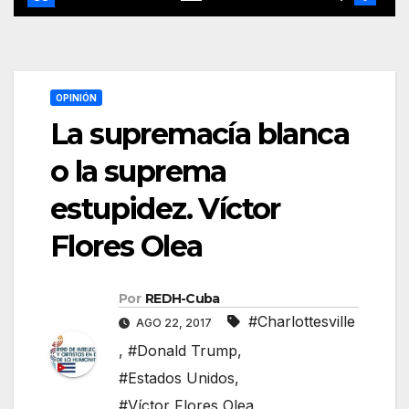
OPINIÓN
La supremacía blanca
o la suprema
estupidez. Víctor
Flores Olea
Por
REDH-Cuba
#Charlottesville
AGO 22, 2017
,
#Donald Trump
,
#Estados Unidos
,
#Víctor Flores Olea