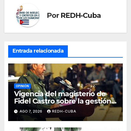
Por
REDH-Cuba
Entrada relacionada
OPINIÓN
Vigencia del magisterio de
Fidel Castro sobre la gestión
del liderazgo revolucionario.
AGO 7, 2026
REDH-CUBA
Por Jorge Luís Guach Estévez