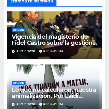
Entrada relacionada
OPINIÓN
Vigencia del magisterio de
Fidel Castro sobre la gestión
del liderazgo revolucionario.
AGO 7, 2026
REDH-CUBA
Por Jorge Luís Guach Estévez
OPINIÓN
Lo que no calcularon, nuestra
animalización. Por Laidi
Fernández de Juan
AGO 7, 2026
REDH-CUBA