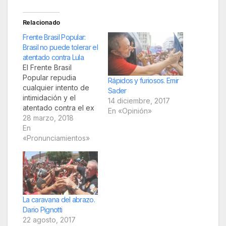
Relacionado
Frente Brasil Popular:
Brasil no puede tolerar el
atentado contra Lula
El Frente Brasil
Popular repudia
Rápidos y furiosos. Emir
cualquier intento de
Sader
intimidación y el
14 diciembre, 2017
atentado contra el ex
En «Opinión»
presidente Luiz Inacio
28 marzo, 2018
Lula da Silva que
En
ocurrió al final de la
«Pronunciamientos»
tarde del 27 de
marzo. La etapa sur
de la Caravana fue la
única que tuvo la
omisión de los
gobiernos estatales
La caravana del abrazo.
y…
Dario Pignotti
22 agosto, 2017