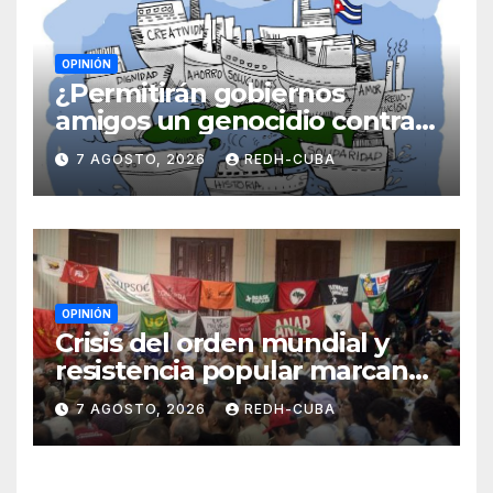
OPINIÓN
¿Permitirán gobiernos
amigos un genocidio contra
Cuba? Por Hedelberto López
7 AGOSTO, 2026
REDH-CUBA
Blanch
OPINIÓN
Crisis del orden mundial y
resistencia popular marcan
el inicio de la IV Asamblea
7 AGOSTO, 2026
REDH-CUBA
Continental de ALBA
Movimientos en Cuba