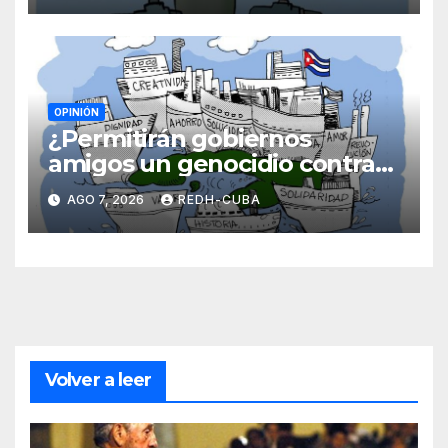
OPINIÓN
¿Permitirán gobiernos
amigos un genocidio contra
Cuba? Por Hedelberto López
AGO 7, 2026
REDH-CUBA
Blanch
Volver a leer