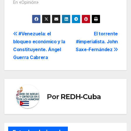
En «Opinión»
Navegación
#Venezuela: el
El torrente
bloqueo económico y la
#imperialista. John
de
Constituyente. Ángel
Saxe-Fernández
entradas
Guerra Cabrera
Por
REDH-Cuba