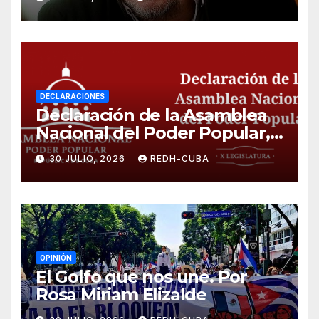
DECLARACIONES
Declaración de la Asamblea
Nacional del Poder Popular,
¡Cesen el cerco energético y
30 JULIO, 2026
REDH-CUBA
el castigo colectivo al pueblo
cubano!
OPINIÓN
El Golfo que nos une. Por
Rosa Miriam Elizalde