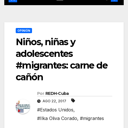
OPINIÓN
Niños, niñas y
adolescentes
#migrantes: carne de
cañón
Por
REDH-Cuba
AGO 22, 2017
#Estados Unidos
,
#Ilka Oliva Corado
,
#migrantes