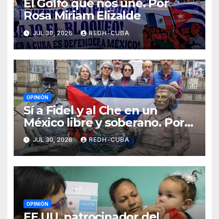
El Golfo que nos une. Por
Rosa Miriam Elizalde
JUL 30, 2026
REDH-CUBA
OPINIÓN
Sí a Fidel y al Che en un
México libre y soberano. Por
Luis Manuel Arce Issac
JUL 30, 2026
REDH-CUBA
OPINIÓN
EE.UU. patrocinador del