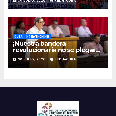
30 JULIO, 2026
REDH-CUBA
CUBA
INTERVENCIONES
¡Nuestra bandera
revolucionaria no se plegará
jamás! Por Bruno Rodríguez
30 JULIO, 2026
REDH-CUBA
Parrilla