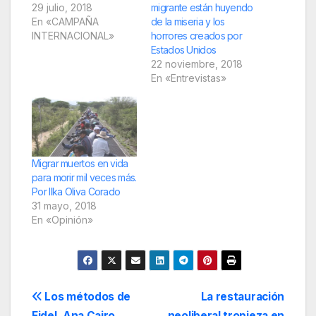
29 julio, 2018
migrante están huyendo
En «CAMPAÑA
de la miseria y los
INTERNACIONAL»
horrores creados por
Estados Unidos
22 noviembre, 2018
En «Entrevistas»
Migrar muertos en vida
para morir mil veces más.
Por Ilka Oliva Corado
31 mayo, 2018
En «Opinión»
Navegación
Los métodos de
La restauración
Fidel. Ana Cairo
neoliberal tropieza en