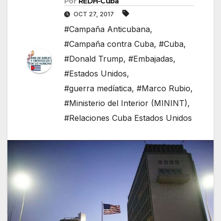
Por
REDH-Cuba
OCT 27, 2017
#Campaña Anticubana
,
#Campaña contra Cuba
,
#Cuba
,
#Donald Trump
,
#Embajadas
,
#Estados Unidos
,
#guerra medíatica
,
#Marco Rubio
,
#Ministerio del Interior (MININT)
,
#Relaciones Cuba Estados Unidos