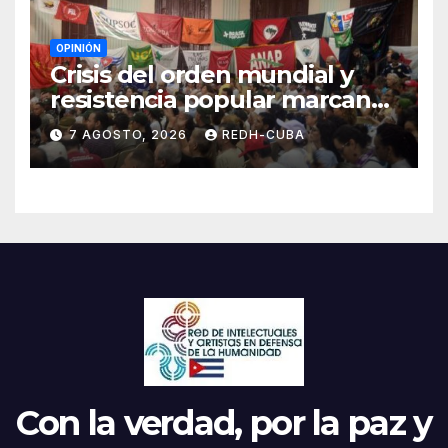
OPINIÓN
Crisis del orden mundial y
resistencia popular marcan
el inicio de la IV Asamblea
7 AGOSTO, 2026
REDH-CUBA
Continental de ALBA
Movimientos en Cuba
Con la verdad, por la paz y