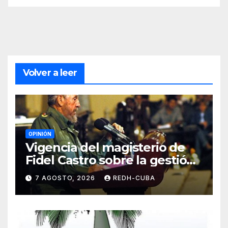
Volver a leer
OPINIÓN
Vigencia del magisterio de
Fidel Castro sobre la gestión
del liderazgo revolucionario.
7 AGOSTO, 2026
REDH-CUBA
Por Jorge Luís Guach Estévez