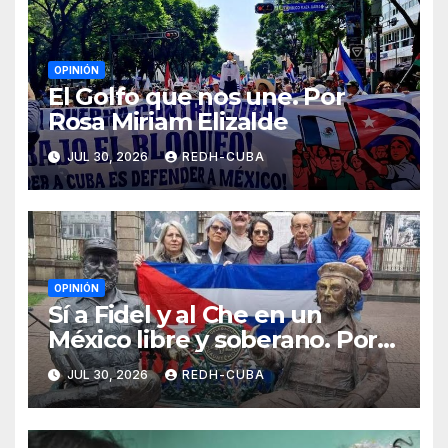
OPINIÓN
El Golfo que nos une. Por
Rosa Miriam Elizalde
JUL 30, 2026
REDH-CUBA
OPINIÓN
Sí a Fidel y al Che en un
México libre y soberano. Por
Luis Manuel Arce Issac
JUL 30, 2026
REDH-CUBA