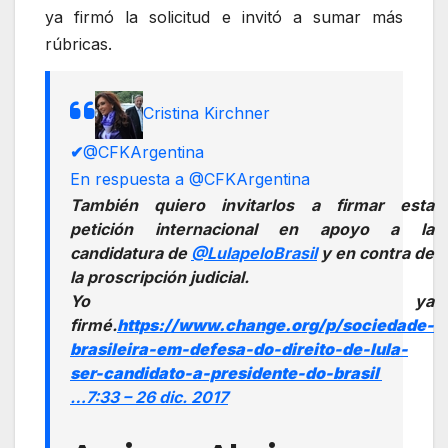
ya firmó la solicitud e invitó a sumar más
rúbricas.
Cristina Kirchner
✔
@CFKArgentina
En respuesta a @CFKArgentina
También quiero invitarlos a firmar esta
petición internacional en apoyo a la
candidatura de
@
LulapeloBrasil
y en contra de
la proscripción judicial.
Yo ya
firmé.
https://www.
change.org/p/sociedade-
br
asileira-em-defesa-do-direito-de-lula-
ser-candidato-a-presidente-do-brasil
…
7:33 – 26 dic. 2017