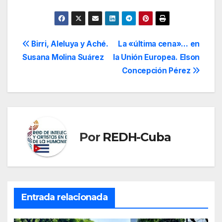
Navegación
Birri, Aleluya y Aché.
La «última cena»… en
Susana Molina Suárez
la Unión Europea. Elson
de
Concepción Pérez
entradas
Por
REDH-Cuba
Entrada relacionada