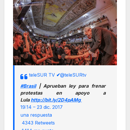
teleSUR TV
✔
@teleSURtv
#
Brasil
| Aprueban ley para frenar
protestas en apoyo a
Lula
http://
bit.ly/2D4pAMg
19:14 – 23 dic. 2017
una respuesta
43
43 Retweets