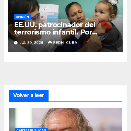
OPINIÓN
EE.UU. patrocinador del
terrorismo infantil. Por
Ramón Pedregal Casanova
JUL 30, 2026
REDH-CUBA
Volver a leer
CARTAS PÚBLICAS