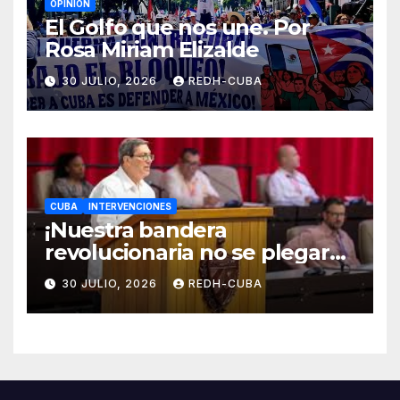
OPINIÓN
El Golfo que nos une. Por
Rosa Miriam Elizalde
30 JULIO, 2026
REDH-CUBA
CUBA
INTERVENCIONES
¡Nuestra bandera
revolucionaria no se plegará
jamás! Por Bruno Rodríguez
30 JULIO, 2026
REDH-CUBA
Parrilla