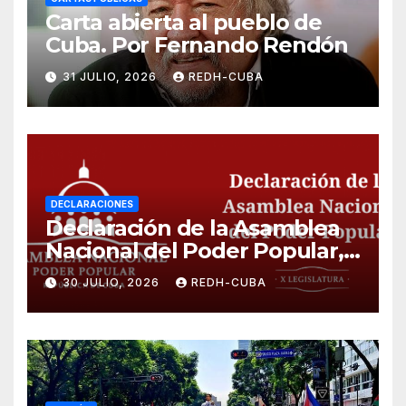
Carta abierta al pueblo de
Cuba. Por Fernando Rendón
31 JULIO, 2026
REDH-CUBA
DECLARACIONES
Declaración de la Asamblea
Nacional del Poder Popular,
¡Cesen el cerco energético y
30 JULIO, 2026
REDH-CUBA
el castigo colectivo al pueblo
cubano!