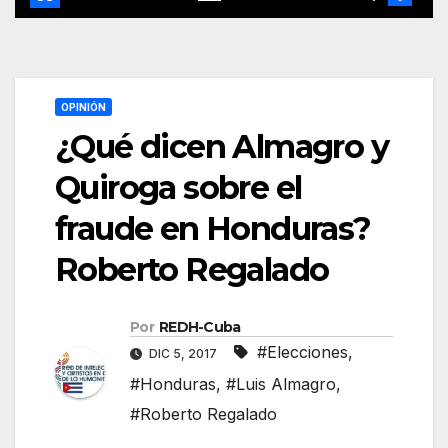
OPINIÓN
¿Qué dicen Almagro y
Quiroga sobre el
fraude en Honduras?
Roberto Regalado
Por
REDH-Cuba
#Elecciones
,
DIC 5, 2017
#Honduras
,
#Luis Almagro
,
#Roberto Regalado