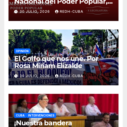
Nacional del Poder Popular,
¡Cesen el cerco energético y
30 JULIO, 2026
REDH-CUBA
el castigo colectivo al pueblo
cubano!
OPINIÓN
El Golfo que nos une. Por
Rosa Miriam Elizalde
30 JULIO, 2026
REDH-CUBA
CUBA
INTERVENCIONES
¡Nuestra bandera