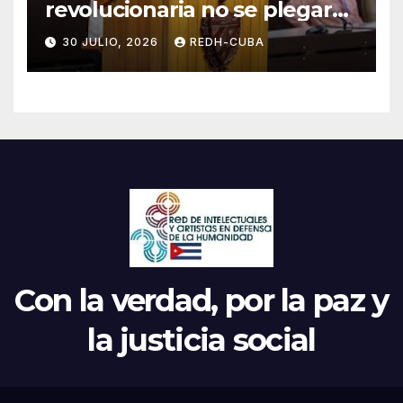
revolucionaria no se plegará
jamás! Por Bruno Rodríguez
30 JULIO, 2026
REDH-CUBA
Parrilla
Con la verdad, por la paz y
la justicia social