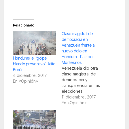
Relacionado
Clase magistral de
democracia en
Venezuela frente a
nuevo dolo en
Honduras. Patricio
Honduras: el “golpe
Montesinos
blando preventivo”. Atilio
Venezuela dio otra
Borón
clase magistral de
4 diciembre, 2017
democracia y
En «Opinión»
transparencia en las
elecciones
municipales que
11 diciembre, 2017
celebró este 10 de
En «Opinión»
diciembre, a
diferencia de lo que
ocurre en Honduras,
que sigue siendo el