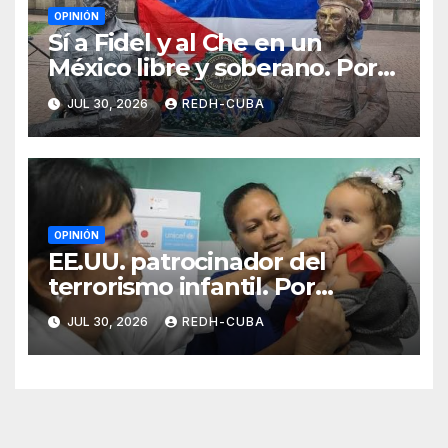
OPINIÓN
Sí a Fidel y al Che en un
México libre y soberano. Por
Luis Manuel Arce Issac
JUL 30, 2026
REDH-CUBA
OPINIÓN
EE.UU. patrocinador del
terrorismo infantil. Por
Ramón Pedregal Casanova
JUL 30, 2026
REDH-CUBA