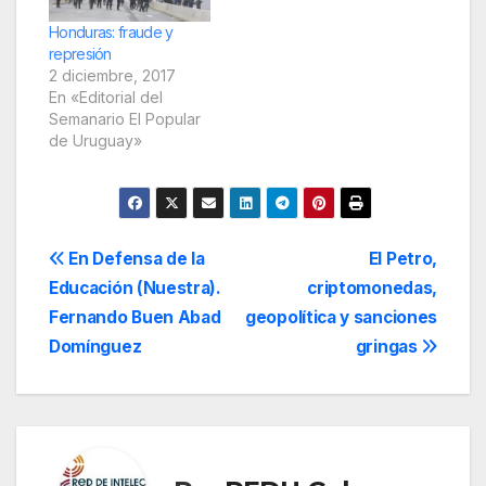
principal laboratorio
de Washington para
Honduras: fraude y
ensayar fraudes y
represión
fabricar golpes de
2 diciembre, 2017
Estado contra el
En «Editorial del
progresismo en ese
Semanario El Popular
país
de Uruguay»
centroamericano…
Navegación
En Defensa de la
El Petro,
Educación (Nuestra).
criptomonedas,
de
Fernando Buen Abad
geopolítica y sanciones
entradas
Domínguez
gringas