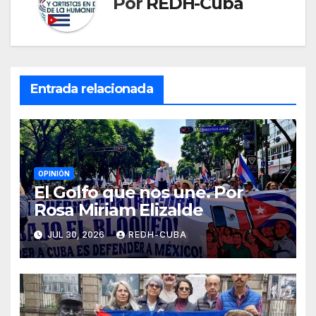
Por
REDH-Cuba
Entrada relacionada
OPINIÓN
El Golfo que nos une. Por
Rosa Miriam Elizalde
JUL 30, 2026
REDH-CUBA