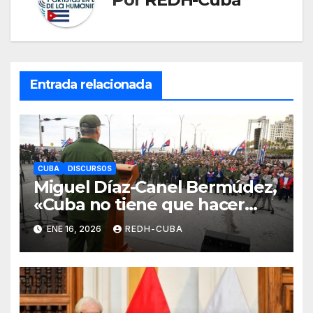
Entrada relacionada
CUBA
DISCURSOS
Miguel Díaz-Canel Bermúdez,
«Cuba no tiene que hacer
ninguna concesión política, ni
ENE 16, 2026
REDH-CUBA
eso jamás estará en una mesa
de negociaciones»