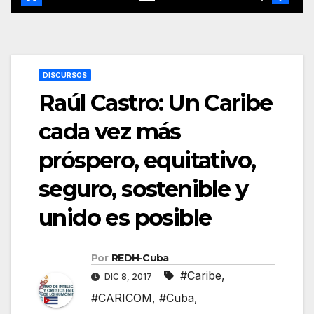
DISCURSOS
Raúl Castro: Un Caribe
cada vez más
próspero, equitativo,
seguro, sostenible y
unido es posible
Por
REDH-Cuba
#Caribe
,
DIC 8, 2017
#CARICOM
,
#Cuba
,