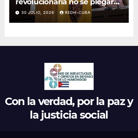
revolucionaria no se plegará
jamás! Por Bruno Rodríguez
30 JULIO, 2026
REDH-CUBA
Parrilla
Con la verdad, por la paz y
la justicia social