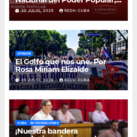
¡Cesen el cerco energético y
30 JULIO, 2026
REDH-CUBA
el castigo colectivo al pueblo
cubano!
OPINIÓN
El Golfo que nos une. Por
Rosa Miriam Elizalde
30 JULIO, 2026
REDH-CUBA
CUBA
INTERVENCIONES
¡Nuestra bandera