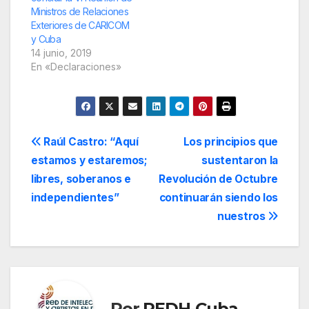
Ministros de Relaciones
Exteriores de CARICOM
y Cuba
14 junio, 2019
En «Declaraciones»
Navegación
Raúl Castro: “Aquí
Los principios que
estamos y estaremos;
sustentaron la
de
libres, soberanos e
Revolución de Octubre
entradas
independientes”
continuarán siendo los
nuestros
Por
REDH-Cuba