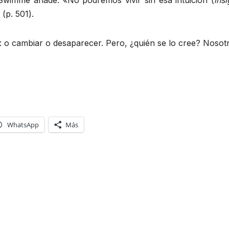
 Swimme añade: «No podremos vivir sin esa intuición (
insi
(p. 501).
o: o cambiar o desaparecer. Pero, ¿quién se lo cree? Nosot
WhatsApp
Más