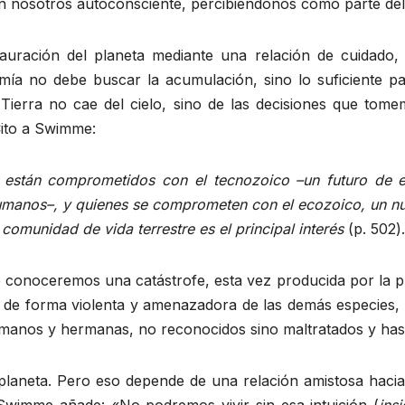
en nosotros autoconsciente, percibiéndonos como parte de
auración del planeta mediante una relación de cuidado,
omía no debe buscar la acumulación, sino lo suficiente 
a Tierra no cae del cielo, sino de las decisiones que to
Cito a Swimme:
es están comprometidos con el tecnozoico –un futuro de e
humanos–, y quienes se comprometen con el ecozoico, un n
 comunidad de vida terrestre es el principal interés
(p. 502).
conoceremos una catástrofe, esta vez producida por la pr
s de forma violenta y amenazadora de las demás especies, 
rmanos y hermanas, no reconocidos sino maltratados y has
laneta. Pero eso depende de una relación amistosa hacia 