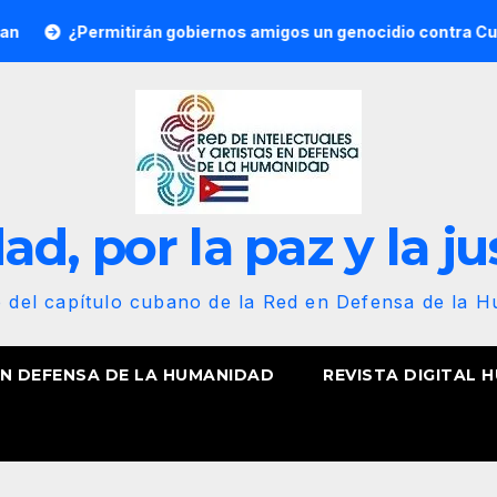
rmitirán gobiernos amigos un genocidio contra Cuba? Por He
d, por la paz y la ju
b del capítulo cubano de la Red en Defensa de la 
EN DEFENSA DE LA HUMANIDAD
REVISTA DIGITAL 