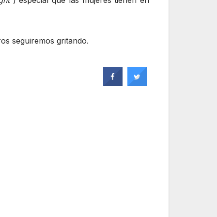
ght
) especial que las mujeres tienen en
ros seguiremos gritando.