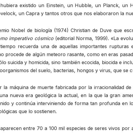
o hubiera existido un Einstein, un Hubble, un Planck, un
elock, un Capra y tantos otros que nos elaboraron la nuev
emio Nobel de biología (1974) Christian de Duve que escr
como imperativo cósmico
(editorial Norma, 1999). «La evol
o tiempo recuerda una de aquellas importantes rupturas 
 no procede de algún meteoro rasante, como en eras pasadas,
o suicida y homicida, sino también ecocida, biocida e inclu
oorganismos del suelo, bacterias, hongos y virus, que se c
a máquina de muerte fabricada por la irracionalidad de 
a nueva era geológica la actual, en la que la gran amen
nido y continúa interviniendo de forma tan profunda en los
lógicas que lo sostienen.
aparecen entre 70 a 100 mil especies de seres vivos por añ