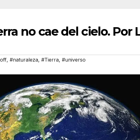
ierra no cae del cielo. Po
off
,
#naturaleza
,
#Tierra
,
#universo