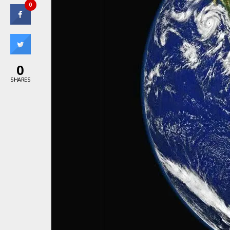
0
0
SHARES