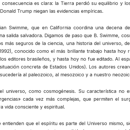
consecuencia es clara: la Tierra perdió su equilibrio y l
 Donald Trump niegan las evidencias empíricas.
n Swimme, que en California coordina una decena de ci
na salida salvadora. Digamos de paso que B. Swimme, cosm
s más seguros de la ciencia, una historia del universo, d
992), conocido como el más brillante trabajo hasta hoy re
 los editores brasileños, y hasta hoy no fue editado. Al e
 situación concreta de Estados Unidos). Los autores crea
sucedería al paleozoico, al mesozoico y a nuestro neozoic
el universo, como cosmogénesis. Su característica no es
gencias» cada vez más complejas, que permiten el surgi
a vida consciente y espiritual.
e entienden que el espíritu es parte del Universo mismo, 