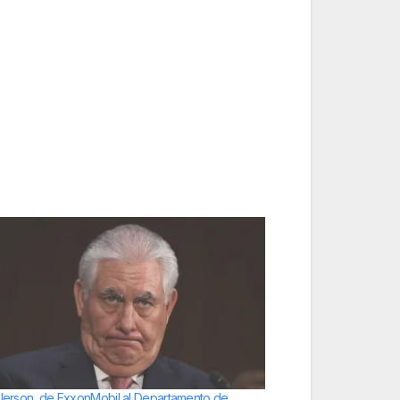
llerson, de ExxonMobil al Departamento de