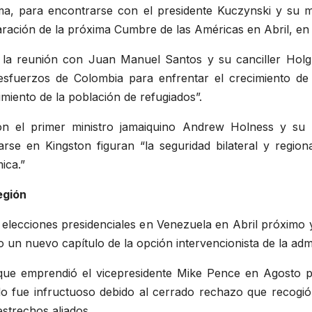
ima, para encontrarse con el presidente Kuczynski y su mi
paración de la próxima Cumbre de las Américas en Abril, en
 En la reunión con Juan Manuel Santos y su canciller Hol
esfuerzos de Colombia para enfrentar el crecimiento de 
miento de la población de refugiados”.
con el primer ministro jamaiquino Andrew Holness y su 
rse en Kingston figuran “la seguridad bilateral y regiona
ica.”
egión
e elecciones presidenciales en Venezuela en Abril próximo 
o un nuevo capítulo de la opción intervencionista de la ad
o que emprendió el vicepresidente Mike Pence en Agosto p
do fue infructuoso debido al cerrado rechazo que recogió
estrechos aliados.