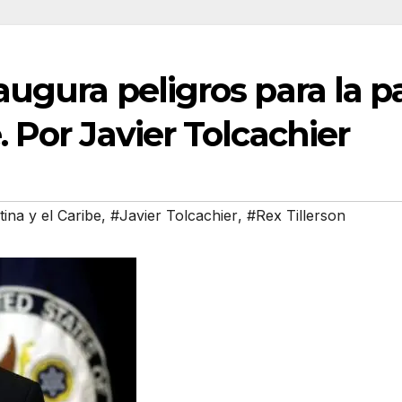
 augura peligros para la 
. Por Javier Tolcachier
ina y el Caribe
,
#Javier Tolcachier
,
#Rex Tillerson