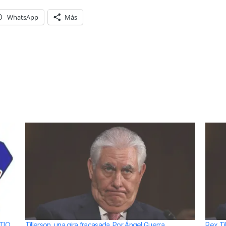
WhatsApp
Más
TIO
Tillerson, una gira fracasada. Por Ángel Guerra
Rex Ti