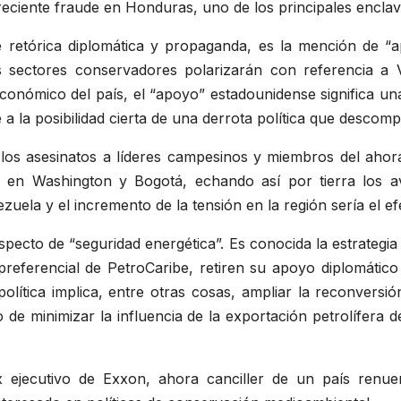
eciente fraude en Honduras, uno de los principales encla
e retórica diplomática y propaganda, es la mención de 
s sectores conservadores polarizarán con referencia a V
económico del país, el “apoyo” estadounidense significa u
 a la posibilidad cierta de una derrota política que descom
s asesinatos a líderes campesinos y miembros del ahora 
 en Washington y Bogotá, echando así por tierra los av
ela y el incremento de la tensión en la región sería el efe
pecto de “seguridad energética”. Es conocida la estrategi
a preferencial de PetroCaribe, retiren su apoyo diplomáti
 política implica, entre otras cosas, ampliar la reconvers
 de minimizar la influencia de la exportación petrolífera d
ex ejecutivo de Exxon, ahora canciller de un país ren