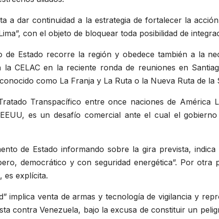
nta a dar continuidad a la estrategia de fortalecer la acci
ima”, con el objeto de bloquear toda posibilidad de integra
rio de Estado recorre la región y obedece también a la n
a la CELAC en la reciente ronda de reuniones en Santiago
 conocido como La Franja y La Ruta o la Nueva Ruta de la 
Tratado Transpacífico entre once naciones de América La
e EEUU, es un desafío comercial ante el cual el gobier
nto de Estado informando sobre la gira prevista, indica q
ro, democrático y con seguridad energética”. Por otra pa
es explícita.
” implica venta de armas y tecnología de vigilancia y repres
ista contra Venezuela, bajo la excusa de constituir un peli