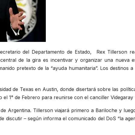
ecretario del Departamento de Estado, Rex Tillerson rea
o central de la gira es incentivar y organizar una nueva 
manido pretexto de la “ayuda humanitaria”. Los destinos a v
idad de Texas en Austin, donde disertará sobre las polític
o el 1° de Febrero para reunirse con el canciller Videgaray 
á de Argentina. Tillerson viajará primero a Bariloche y lu
o de discutir – según informa el comunicado del DoS “la age