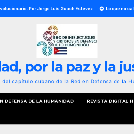
io. Por Jorge Luís Guach Estévez
Lo que no calcularon, nu
d, por la paz y la ju
b del capítulo cubano de la Red en Defensa de la 
EN DEFENSA DE LA HUMANIDAD
REVISTA DIGITAL 