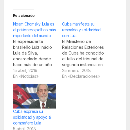
Relacionado
Noam Chomsky: Lula es
Cuba manifiesta su
el prisionero político más
respaldo y solidaridad
importante del mundo
con Lula
El expresidente
El Ministerio de
brasileño Luiz Inácio
Relaciones Exteriores
Lula da Silva,
de Cuba ha conocido
encarcelado desde
el fallo del tribunal de
hace más de un año
segunda instancia en
por supuestos actos
15 abril, 2019
relación con la
25 enero, 2018
de corrupción, es hoy
En «Noticias»
condena al
En «Declaraciones»
el prisionero político
expresidente de la
más importante del
República Federativa
mundo. Así lo afirmó el
de Brasil y líder del
destacado intelectual
Partido de los
y activista político
Trabajadores Luiz
estadounidense Noam
Inácio Lula Da Silva. El
Cuba expresa su
Chomsky durante una
Ministerio de
solidaridad y apoyo al
entrevista con el canal
Relaciones Exteriores
compañero Lula
Democracy Now,
reitera su respaldo y…
5 abril, 2018