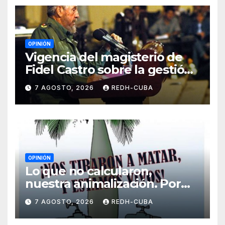
OPINIÓN
Vigencia del magisterio de
Fidel Castro sobre la gestión
del liderazgo revolucionario.
7 AGOSTO, 2026
REDH-CUBA
Por Jorge Luís Guach Estévez
OPINIÓN
Lo que no calcularon,
nuestra animalización. Por
Laidi Fernández de Juan
7 AGOSTO, 2026
REDH-CUBA