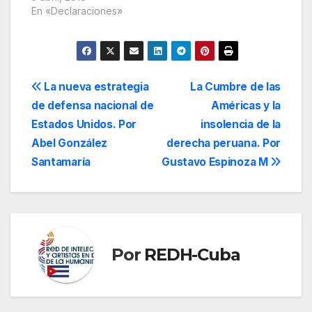
amplificada…
En «Declaraciones»
Navegación
La nueva estrategia
La Cumbre de las
de defensa nacional de
Américas y la
de
Estados Unidos. Por
insolencia de la
entradas
Abel González
derecha peruana. Por
Santamaría
Gustavo Espinoza M
Por
REDH-Cuba