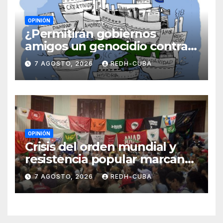
OPINIÓN
¿Permitirán gobiernos
amigos un genocidio contra
Cuba? Por Hedelberto López
7 AGOSTO, 2026
REDH-CUBA
Blanch
OPINIÓN
Crisis del orden mundial y
resistencia popular marcan
el inicio de la IV Asamblea
7 AGOSTO, 2026
REDH-CUBA
Continental de ALBA
Movimientos en Cuba