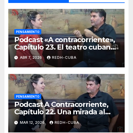
PENSAMIENTO
Podcast «A contracorriente»,
Capítulo 23. El teatro cubano
hoy
ABR 7, 2026
REDH-CUBA
PENSAMIENTO
Podcast A Contracorriente,
Capítulo 22. Una mirada al
teatro contemporáneo
MAR 12, 2026
REDH-CUBA