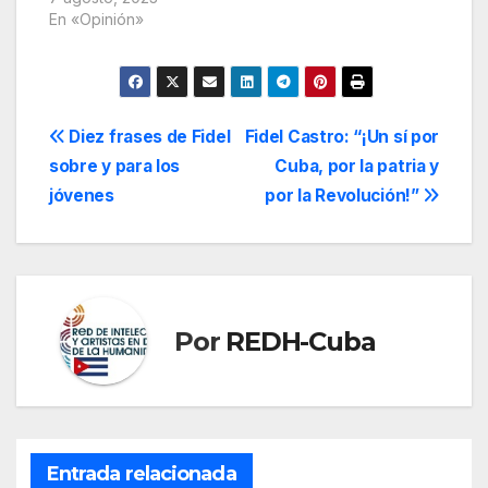
En «Opinión»
Navegación
Diez frases de Fidel
Fidel Castro: “¡Un sí por
sobre y para los
Cuba, por la patria y
de
jóvenes
por la Revolución!”
entradas
Por
REDH-Cuba
Entrada relacionada