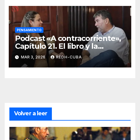
PENSAMIENTO
Podcast «A contracorriente»,
Capítulo 21. El libro y la
lectura en la Cuba de hoy
MAR 3, 2026
REDH-CUBA
Volver a leer