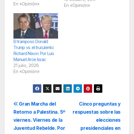
vista de nuestros
En «Opinión»
En «Opinión»
propios ojos. Fuente:
ALAI Eso se debe en
parte a la gran
rapidez de las nuevas
revelaciones, de los
escándalos que
El tramposo Donald
siguen a otros
Trump vs. el truculento
escándalos; a las
Richard Nixon. Por Luis
absurdas…
Manuel Arce Issac
21 julio, 2026
En «Opinión»
Navegación
Gran Marcha del
Cinco preguntas y
Retorno a Palestina. 5º
respuestas sobre las
de
viernes. Viernes de la
elecciones
entradas
Juventud Rebelde. Por
presidenciales en