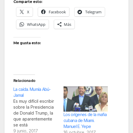
Comparte esto:
X
Facebook
Telegram
WhatsApp
Más
Me gusta esto:
Relacionado
La caída. Mumía Abú-
Jamal
Es muy difícil escribir
sobre la Presidencia
de Donald Trump, la
Los orígenes de la mafia
que aparentemente
cubana de Miami.
se está
Manuel E. Yepe
desmoronando a la
9 junio, 2017
16 octubre, 2017