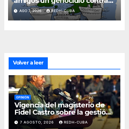
amigos un genocidio contra
Cuba? Por Hedelberto López
AGO 7, 2026
REDH-CUBA
Blanch
Volver a leer
OPINIÓN
Vigencia del magisterio de
Fidel Castro sobre la gestión
del liderazgo revolucionario.
7 AGOSTO, 2026
REDH-CUBA
Por Jorge Luís Guach Estévez