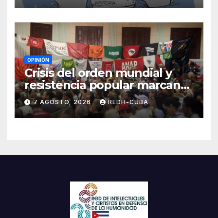
OPINIÓN
Crisis del orden mundial y
resistencia popular marcan
el inicio de la IV Asamblea
7 AGOSTO, 2026
REDH-CUBA
Continental de ALBA
Movimientos en Cuba