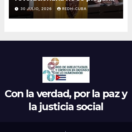
jamás! Por Bruno Rodríguez
30 JULIO, 2026
REDH-CUBA
Parrilla
Con la verdad, por la paz y
la justicia social