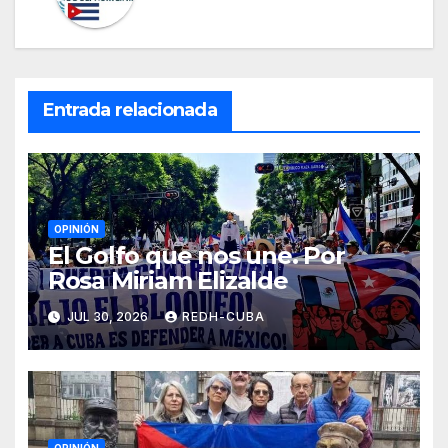
Entrada relacionada
OPINIÓN
El Golfo que nos une. Por
Rosa Miriam Elizalde
JUL 30, 2026
REDH-CUBA
OPINIÓN