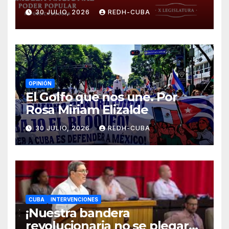
¡Cesen el cerco energético y
30 JULIO, 2026
REDH-CUBA
el castigo colectivo al pueblo
cubano!
OPINIÓN
El Golfo que nos une. Por
Rosa Miriam Elizalde
30 JULIO, 2026
REDH-CUBA
CUBA
INTERVENCIONES
¡Nuestra bandera
revolucionaria no se plegará