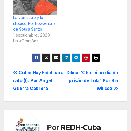
profesional y fuimos
amigos desde que
hace quince años me
Lo vernáculo y lo
invitó como jurado del
utópico. Por Boaventura
Premio Casa de Las…
de Sousa Santos
1 septiembre, 2020
En «Opinión»
Navegación
Cuba: Hay Fidel para
Dilma: ‘Chorei no dia da
rato (I). Por Angel
prisão de Lula’. Por Bia
de
Guerra Cabrera
Willcox
entradas
Por
REDH-Cuba