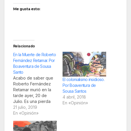
Me gusta esto:
Relacionado
En la Muerte de Roberto
Fernández Retamar. Por
Boaventura de Sousa
Santo
Acabo de saber que
El colonialismo insidioso.
Roberto Fernández
Por Boaventura de
Retamar murió en la
Sousa Santos
tarde ayer, 20 de
4 abril, 2018
Julio. Es una pierda
En «Opinión»
irreparable para la
21 julio, 2019
cultura cubana,
En «Opinión»
latinoamericana y
mundial. Lo admiré
durante toda mi vida