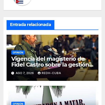
Entrada relacionada
OPINIÓN
Vigencia del magisterio de
Fidel Castro sobre la gestión
del liderazgo revolucionario.
AGO 7, 2026
REDH-CUBA
Por Jorge Luís Guach Estévez
OPINIÓN