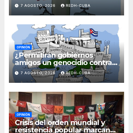
Laidi Fernández de Juan
7 AGOSTO, 2026
REDH-CUBA
OPINIÓN
¿Permitirán gobiernos
amigos un genocidio contra
Cuba? Por Hedelberto López
7 AGOSTO, 2026
REDH-CUBA
Blanch
OPINIÓN
Crisis del orden mundial y
resistencia popular marcan