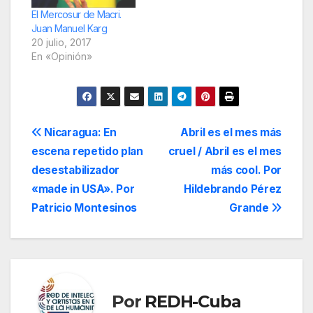
la policía de Paraguay
El Mercosur de Macri.
de “tan grave”
Juan Manuel Karg
descubrimiento. El
20 julio, 2017
Cóndor volaba. Una
En «Opinión»
vez de vuelta en
Paraguay, el…
Navegación
Nicaragua: En
Abril es el mes más
escena repetido plan
cruel / Abril es el mes
de
desestabilizador
más cool. Por
entradas
«made in USA». Por
Hildebrando Pérez
Patricio Montesinos
Grande
Por
REDH-Cuba