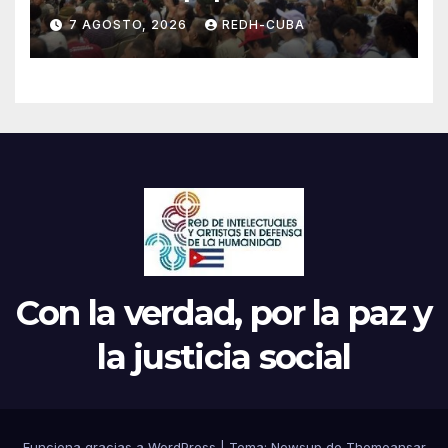
el inicio de la IV Asamblea
7 AGOSTO, 2026
REDH-CUBA
Continental de ALBA
Movimientos en Cuba
Con la verdad, por la paz y
la justicia social
Funciona gracias a WordPress
|
Tema: Newsup de
Themeansar