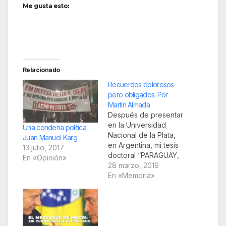
Me gusta esto:
Relacionado
Recuerdos dolorosos
pero obligados. Por
Martín Almada
Después de presentar
en la Universidad
Una condena política.
Nacional de la Plata,
Juan Manuel Karg
en Argentina, mi tesis
13 julio, 2017
doctoral “PARAGUAY,
En «Opinión»
EDUCACIÓN Y
28 marzo, 2019
DEPENDENCIA” (1972-
En «Memoria»
1974), la policía
federal argentina la
calificó de
“subversiva y
terrorista” e informó a