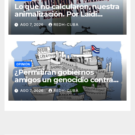
Lo que no calcularon, nuestra
animalización. Por Laidi
Fernández de Juan
AGO 7, 2026
REDH-CUBA
OPINIÓN
¿Permitirán gobiernos
amigos un genocidio contra
Cuba? Por Hedelberto López
AGO 7, 2026
REDH-CUBA
Blanch