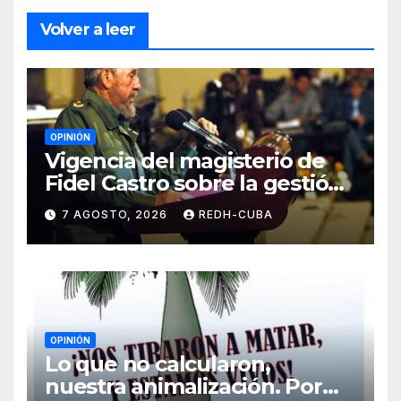
Volver a leer
OPINIÓN
Vigencia del magisterio de
Fidel Castro sobre la gestión
del liderazgo revolucionario.
7 AGOSTO, 2026
REDH-CUBA
Por Jorge Luís Guach Estévez
OPINIÓN
Lo que no calcularon,
nuestra animalización. Por