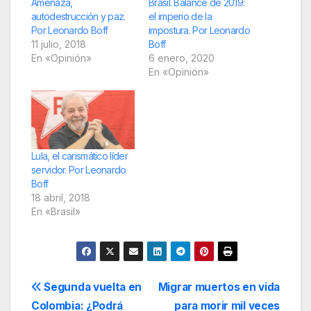
Amenaza,
Brasil. Balance de 2019:
autodestrucción y paz.
el imperio de la
Por Leonardo Boff
impostura. Por Leonardo
11 julio, 2018
Boff
En «Opinión»
6 enero, 2020
En «Opinión»
Lula, el carismático líder
servidor. Por Leonardo
Boff
18 abril, 2018
En «Brasil»
Navegación
Segunda vuelta en
Migrar muertos en vida
Colombia: ¿Podrá
para morir mil veces