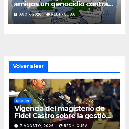
amigos un genocidio contra
Cuba? Por Hedelberto López
AGO 7, 2026
REDH-CUBA
Blanch
Volver a leer
OPINIÓN
Vigencia del magisterio de
Fidel Castro sobre la gestión
del liderazgo revolucionario.
7 AGOSTO, 2026
REDH-CUBA