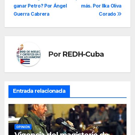
de
ganar Petro? Por Ángel
más. Por Ilka Oliva
entradas
Guerra Cabrera
Corado
Por
REDH-Cuba
Entrada relacionada
OPINIÓN
Vigencia del magisterio de