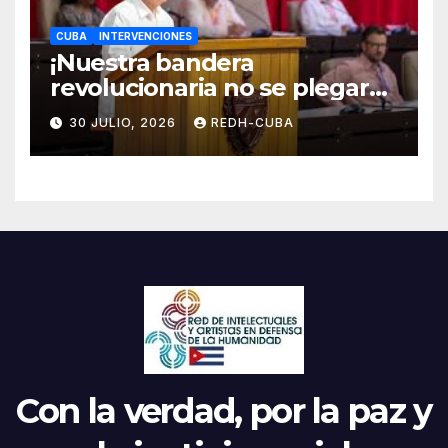
CUBA
INTERVENCIONES
¡Nuestra bandera
revolucionaria no se plegará
jamás! Por Bruno Rodríguez
30 JULIO, 2026
REDH-CUBA
Parrilla
Con la verdad, por la paz y