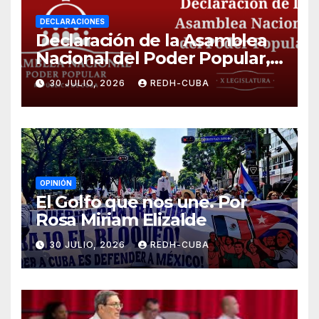
DECLARACIONES
Declaración de la Asamblea
Nacional del Poder Popular,
¡Cesen el cerco energético y
30 JULIO, 2026
REDH-CUBA
el castigo colectivo al pueblo
cubano!
OPINIÓN
El Golfo que nos une. Por
Rosa Miriam Elizalde
30 JULIO, 2026
REDH-CUBA