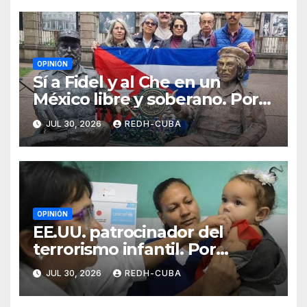
OPINIÓN
Sí a Fidel y al Che en un
México libre y soberano. Por
Luis Manuel Arce Issac
JUL 30, 2026
REDH-CUBA
OPINIÓN
EE.UU. patrocinador del
terrorismo infantil. Por
Ramón Pedregal Casanova
JUL 30, 2026
REDH-CUBA