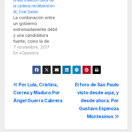
la cadena neoliberal en
AL. Emir Sader
La combinación entre
un gobierno
extremadamente débil
y una candidatura
fuerte, como la de
Lula, es lo que hace
7 noviembre, 2017
que la disputa en
En «Opinión»
Brasil sea decisiva
para el futuro del país
y de toda América
Latina. Fuente: La
Jornada América
Navegación
Por Lula, Cristina,
El foro de Sao Paulo
Latina se había
Correa y Maduro.Por
visto desde aquí, y
transformado en el
de
eslabón más débil
Ángel Guerra Cabrera
desde ahora. Por
de…
entradas
Gustavo Espìnoza
Montesinos