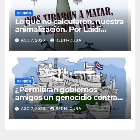
OPINIÓN
Lo que no calcularon, nuestra
animalización. Por Laidi
Fernández de Juan
AGO 7, 2026
REDH-CUBA
OPINIÓN
¿Permitirán gobiernos
amigos un genocidio contra
Cuba? Por Hedelberto López
AGO 7, 2026
REDH-CUBA
Blanch