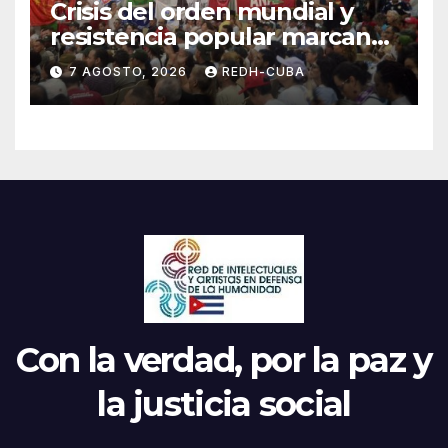
Crisis del orden mundial y
resistencia popular marcan
el inicio de la IV Asamblea
7 AGOSTO, 2026
REDH-CUBA
Continental de ALBA
Movimientos en Cuba
Con la verdad, por la paz y
la justicia social