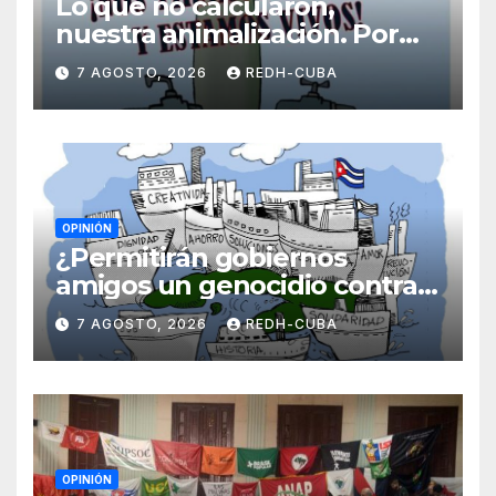
Lo que no calcularon,
nuestra animalización. Por
Laidi Fernández de Juan
7 AGOSTO, 2026
REDH-CUBA
OPINIÓN
¿Permitirán gobiernos
amigos un genocidio contra
Cuba? Por Hedelberto López
7 AGOSTO, 2026
REDH-CUBA
Blanch
OPINIÓN