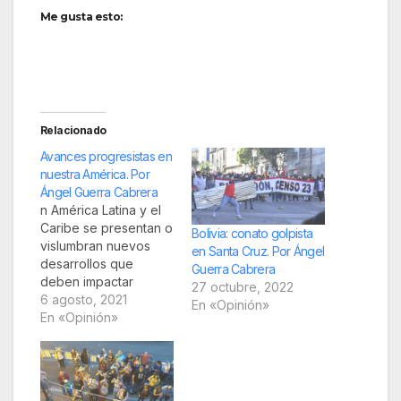
Me gusta esto:
Relacionado
Avances progresistas en
nuestra América. Por
Ángel Guerra Cabrera
n América Latina y el
Caribe se presentan o
Bolivia: conato golpista
vislumbran nuevos
en Santa Cruz. Por Ángel
desarrollos que
Guerra Cabrera
deben impactar
27 octubre, 2022
positivamente en la
6 agosto, 2021
En «Opinión»
consolidación de lo
En «Opinión»
que ha dado en
llamarse segunda ola
progresista. Esta ola
se habría