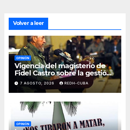
Volver a leer
OPINIÓN
Vigencia del magisterio de
Fidel Castro sobre la gestión
del liderazgo revolucionario.
7 AGOSTO, 2026
REDH-CUBA
Por Jorge Luís Guach Estévez
OPINIÓN