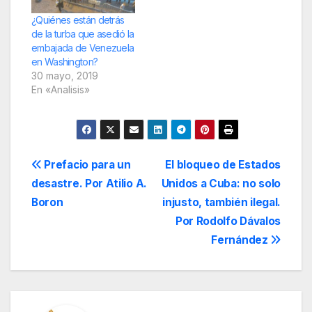
desencadenado con
el surgimiento de
¿Quiénes están detrás
nuevos gobiernos
de la turba que asedió la
populares en la
embajada de Venezuela
región, después de
en Washington?
varias derrotas del
30 mayo, 2019
progresismo…
En «Analisis»
Navegación
Prefacio para un
El bloqueo de Estados
desastre. Por Atilio A.
Unidos a Cuba: no solo
de
Boron
injusto, también ilegal.
entradas
Por Rodolfo Dávalos
Fernández