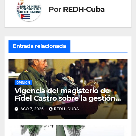
Por
REDH-Cuba
Entrada relacionada
OPINIÓN
Vigencia del magisterio de
Fidel Castro sobre la gestión
del liderazgo revolucionario.
AGO 7, 2026
REDH-CUBA
Por Jorge Luís Guach Estévez