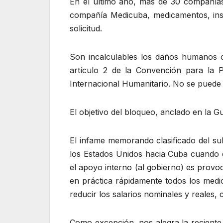
En el último año, más de 30 compañías
compañía Medicuba, medicamentos, insu
solicitud.
Son incalculables los daños humanos o
artículo 2 de la Convención para la P
Internacional Humanitario. No se puede 
El objetivo del bloqueo, anclado en la G
El infame memorando clasificado del subs
los Estados Unidos hacia Cuba cuando di
el apoyo interno (al gobierno) es provo
en práctica rápidamente todos los medio
reducir los salarios nominales y reales,
Como excepción, nos alegra la reciente 