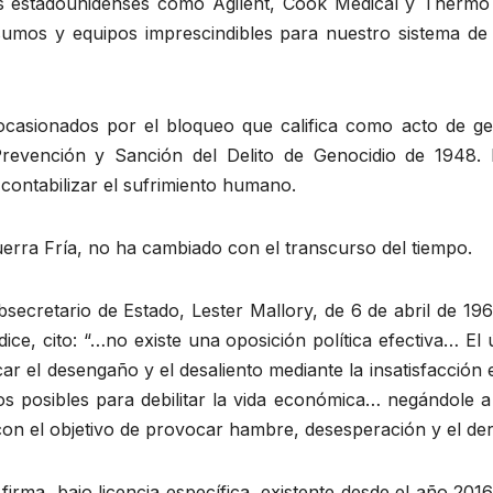
 estadounidenses como Agilent, Cook Medical y Thermo F
mos y equipos imprescindibles para nuestro sistema de 
casionados por el bloqueo que califica como acto de geno
revención y Sanción del Delito de Genocidio de 1948. 
contabilizar el sufrimiento humano.
uerra Fría, no ha cambiado con el transcurso del tiempo.
ecretario de Estado, Lester Mallory, de 6 de abril de 1960
ce, cito: “…no existe una oposición política efectiva… El
car el desengaño y el desaliento mediante la insatisfacci
s posibles para debilitar la vida económica… negándole a
 con el objetivo de provocar hambre, desesperación y el de
firma, bajo licencia específica, existente desde el año 201