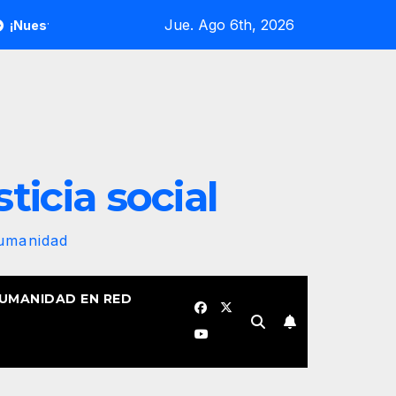
Jue. Ago 6th, 2026
 bandera revolucionaria no se plegará jamás! Por Bruno Rodrígu
sticia social
Humanidad
HUMANIDAD EN RED