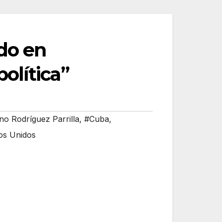
ado en
olítica”
o Rodríguez Parrilla
,
#Cuba
,
os Unidos