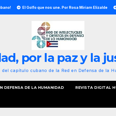
El Golfo que nos une. Por Rosa Miriam Elizalde
¡Nuestra
d, por la paz y la ju
b del capítulo cubano de la Red en Defensa de la 
EN DEFENSA DE LA HUMANIDAD
REVISTA DIGITAL 