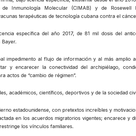
o de Inmunología Molecular (CIMAB) y de Rosewell 
vacunas terapéuticas de tecnología cubana contra el cánce
cencia específica del año 2017, de 81 mil dosis del an
 Bayer.
pal impedimento al flujo de información y al más amplio a
ltar y encarecer la conectividad del archipiélago, con
para actos de “cambio de régimen”.
les, académicos, científicos, deportivos y de la sociedad civi
gobierno estadounidense, con pretextos increíbles y motivacio
ada en los acuerdos migratorios vigentes; encarece y dificu
estringe los vínculos familiares.