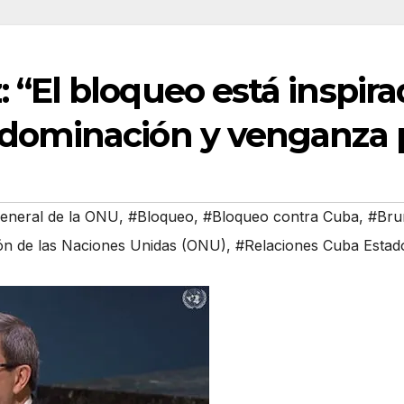
 “El bloqueo está inspir
dominación y venganza p
eneral de la ONU
,
#Bloqueo
,
#Bloqueo contra Cuba
,
#Brun
ón de las Naciones Unidas (ONU)
,
#Relaciones Cuba Estad