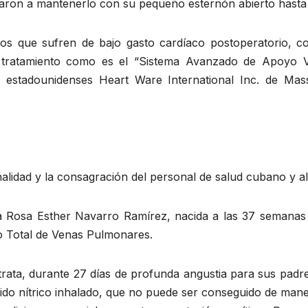
garon a mantenerlo con su pequeño esternón abierto hasta e
os que sufren de bajo gasto cardíaco postoperatorio, co
r tratamiento como es el “Sistema Avanzado de Apoyo V
 estadounidenses Heart Ware International Inc. de Mas
alidad y la consagración del personal de salud cubano y al
da Rosa Esther Navarro Ramírez, nacida a las 37 semanas 
 Total de Venas Pulmonares.
e trata, durante 27 días de profunda angustia para sus pad
xido nítrico inhalado, que no puede ser conseguido de man