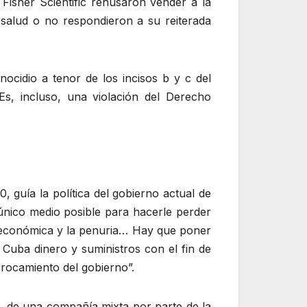
isher Scientific rehusaron vender a la
salud o no respondieron a su reiterada
cidio a tenor de los incisos b y c del
Es, incluso, una violación del Derecho
, guía la política del gobierno actual de
 único medio posible para hacerle perder
ón económica y la penuria… Hay que poner
 Cuba dinero y suministros con el fin de
rrocamiento del gobierno”.
6, de una compañía mixta por parte de la