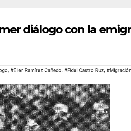
mer diálogo con la emigra
logo
,
#Elier Ramírez Cañedo
,
#Fidel Castro Ruz
,
#Migració