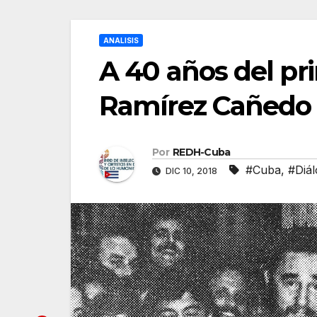
ANALISIS
A 40 años del pri
Ramírez Cañedo
Por
REDH-Cuba
#Cuba
,
#Diá
DIC 10, 2018