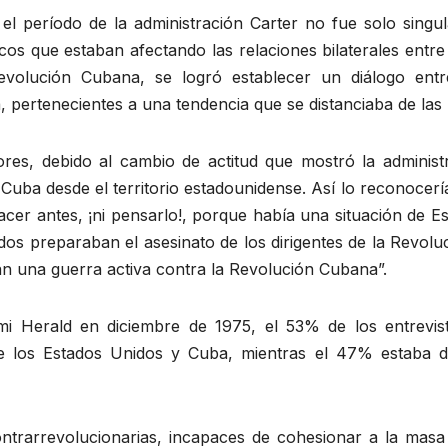
el período de la administración Carter no fue solo singu
icos que estaban afectando las relaciones bilaterales ent
Revolución Cubana, se logró establecer un diálogo en
 pertenecientes a una tendencia que se distanciaba de las 
ores, debido al cambio de actitud que mostró la administ
Cuba desde el territorio estadounidense. Así lo reconocería
cer antes, ¡ni pensarlo!, porque había una situación de 
os preparaban el asesinato de los dirigentes de la Revoluc
n una guerra activa contra la Revolución Cubana”.
mi Herald en diciembre de 1975, el 53% de los entrevis
tre los Estados Unidos y Cuba, mientras el 47% estaba 
ontrarrevolucionarias, incapaces de cohesionar a la mas