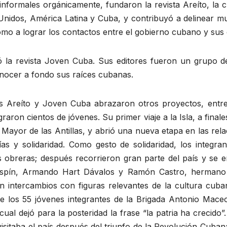
 informales orgánicamente, fundaron la revista Areíto, la
s Unidos, América Latina y Cuba, y contribuyó a delinear 
omo a lograr los contactos entre el gobierno cubano y sus
ió la revista Joven Cuba. Sus editores fueron un grupo d
onocer a fondo sus raíces cubanas.
as Areíto y Joven Cuba abrazaron otros proyectos, entre 
aron cientos de jóvenes. Su primer viaje a la Isla, a final
Mayor de las Antillas, y abrió una nueva etapa en las rela
as y solidaridad. Como gesto de solidaridad, los integra
obreras; después recorrieron gran parte del país y se en
 Espín, Armando Hart Dávalos y Ramón Castro, hermano 
on intercambios con figuras relevantes de la cultura cub
de los 55 jóvenes integrantes de la Brigada Antonio Ma
cual dejó para la posteridad la frase “la patria ha crecido”
sitaba el país después del triunfo de la Revolución Cuba