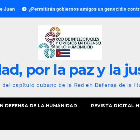
¿Permitirán gobiernos amigos un genocidio contra Cuba? Po
d, por la paz y la ju
b del capítulo cubano de la Red en Defensa de la 
EN DEFENSA DE LA HUMANIDAD
REVISTA DIGITAL 