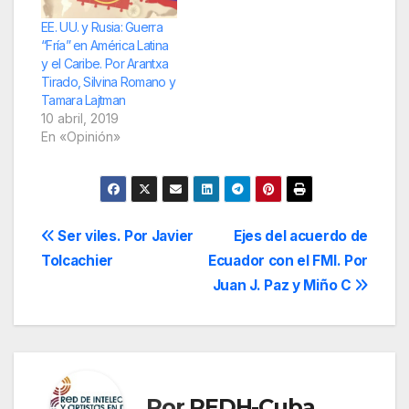
EE. UU. y Rusia: Guerra
“Fría” en América Latina
y el Caribe. Por Arantxa
Tirado, Silvina Romano y
Tamara Lajtman
10 abril, 2019
En «Opinión»
Navegación
Ser viles. Por Javier
Ejes del acuerdo de
Tolcachier
Ecuador con el FMI. Por
de
Juan J. Paz y Miño C
entradas
Por
REDH-Cuba