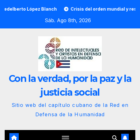
Saltar
ópez Blanch
Crisis del orden mundial y resistencia popu
al
Sáb. Ago 8th, 2026
contenido
Con la verdad, por la paz y la
justicia social
Sitio web del capítulo cubano de la Red en
Defensa de la Humanidad