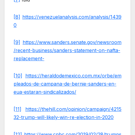
[8]
https://venezuelanalysis.com/analysis/1439
0
[9]
https://www.sanders.senate.gov/newsroom
/recent-business/sanders-statement-on-nafta-
replacement-
[10]
https://heraldodemexico.com.mx/orbe/em
pleados-de-campana-de-bernie-sanders-en-
eua-estaran-sindicalizados/
[11]
https://thehill.com/opinion/campaign/4215
32-trump-will-likely-win-re-election-in-2020
[12]
https://www.cnbc.com/2019/02/28/trumps