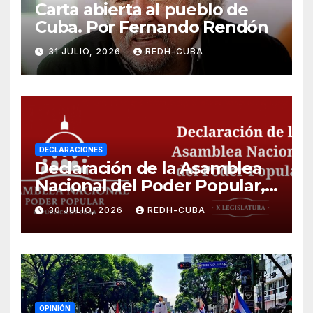
Carta abierta al pueblo de
Cuba. Por Fernando Rendón
31 JULIO, 2026
REDH-CUBA
DECLARACIONES
Declaración de la Asamblea
Nacional del Poder Popular,
¡Cesen el cerco energético y
30 JULIO, 2026
REDH-CUBA
el castigo colectivo al pueblo
cubano!
OPINIÓN