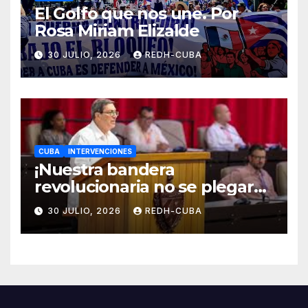
El Golfo que nos une. Por
Rosa Miriam Elizalde
30 JULIO, 2026
REDH-CUBA
CUBA
INTERVENCIONES
¡Nuestra bandera
revolucionaria no se plegará
jamás! Por Bruno Rodríguez
30 JULIO, 2026
REDH-CUBA
Parrilla