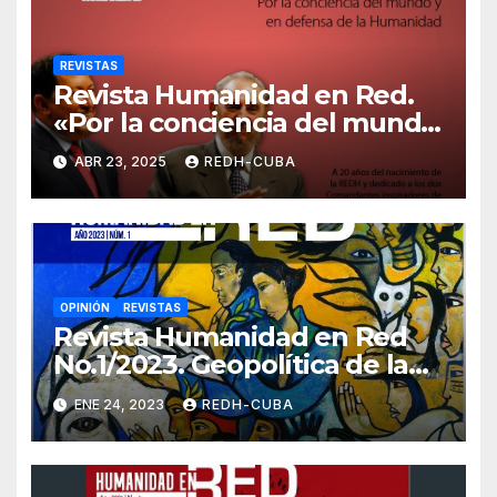
REVISTAS
Revista Humanidad en Red.
«Por la conciencia del mundo
y en defensa de la
ABR 23, 2025
REDH-CUBA
Humanidad». (PDF)
OPINIÓN
REVISTAS
Revista Humanidad en Red
No.1/2023. Geopolítica de la
integración latinoamericana
ENE 24, 2023
REDH-CUBA