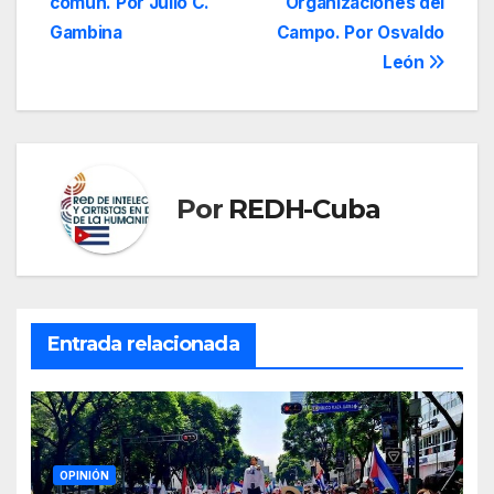
entradas
común. Por Julio C.
Organizaciones del
Gambina
Campo. Por Osvaldo
León
Por
REDH-Cuba
Entrada relacionada
OPINIÓN