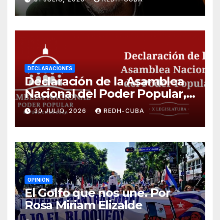
DECLARACIONES
Declaración de la Asamblea
Nacional del Poder Popular,
¡Cesen el cerco energético y
30 JULIO, 2026
REDH-CUBA
el castigo colectivo al pueblo
cubano!
OPINIÓN
El Golfo que nos une. Por
Rosa Miriam Elizalde