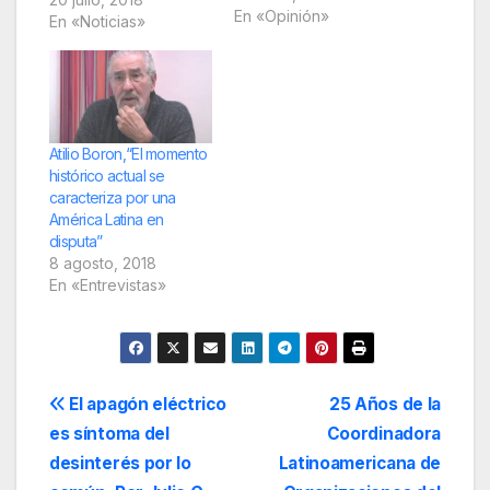
aportar una breve
En «Opinión»
En «Noticias»
reflexión sobre el
legado que dejó su
presencia en
Venezuela y en
América Latina y el
Caribe. Como antes,
Atilio Boron,“El momento
en 1959, Fidel con el
histórico actual se
triunfo de…
caracteriza por una
América Latina en
disputa”
8 agosto, 2018
En «Entrevistas»
Navegación
El apagón eléctrico
25 Años de la
es síntoma del
Coordinadora
de
desinterés por lo
Latinoamericana de