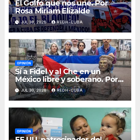
El Golfo que nos une. Por
Rosa Miriam Elizalde
JUL 30, 2026
REDH-CUBA
OPINIÓN
Sí a Fidel y al Che en un
México libre y soberano. Por
Luis Manuel Arce Issac
JUL 30, 2026
REDH-CUBA
OPINIÓN
EE.UU. patrocinador del