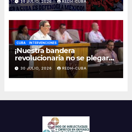
30 JULIO, 2026
REDH-CUBA
CUBA
INTERVENCIONES
¡Nuestra bandera
revolucionaria no se plegará
jamás! Por Bruno Rodríguez
30 JULIO, 2026
REDH-CUBA
Parrilla