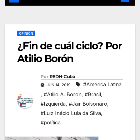
OPINIÓN
¿Fin de cuál ciclo? Por
Atilio Borón
Por
REDH-Cuba
#América Latina
JUN 14, 2019
,
#Atilio A. Boron
,
#Brasil
,
#Izquierda
,
#Jair Bolsonaro
,
#Luiz Inácio Lula da Silva
,
#política