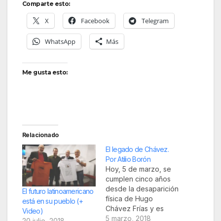
Comparte esto:
X
Facebook
Telegram
WhatsApp
Más
Me gusta esto:
Relacionado
El legado de Chávez.
Por Atilio Borón
Hoy, 5 de marzo, se
cumplen cinco años
desde la desaparición
El futuro latinoamericano
física de Hugo
está en su pueblo (+
Chávez Frías y es
Video)
justo y necesario
5 marzo, 2018
20 julio, 2018